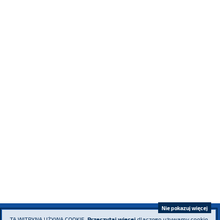
Nie pokazuj więcej
TA WITRYNA UŻYWA COOKIE.
Przeczytaj więcej
dlaczego używamy cookie