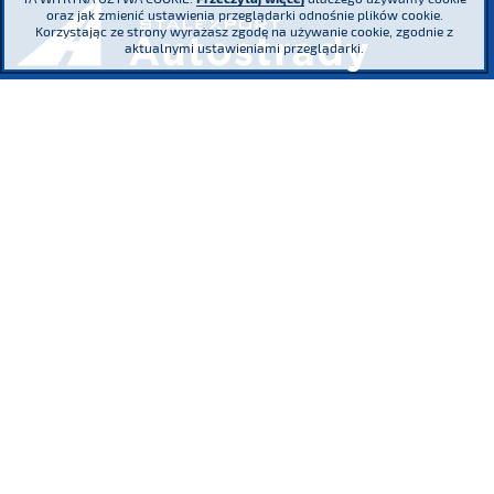
oraz jak zmienić ustawienia przeglądarki odnośnie plików cookie.
Korzystając ze strony wyrażasz zgodę na używanie cookie, zgodnie z
aktualnymi ustawieniami przeglądarki.
ul. Adama Mickiewicza 29, 40-085 Katowice
tel.
(+48) 32 76 27 545
fax
(+48) 32 76 27 556
Sąd Rejonowy Katowice - Wschód w Katowicach. Wydział VIII Gospodarczy
Krajowego Rejestru Sądowego KRS 0000016854 NIP 634 013 42 11 REGON
271936361 Kapitał zakładowy: 185.446.517,25 zł - wpłacony w całości
Uczestniczymy