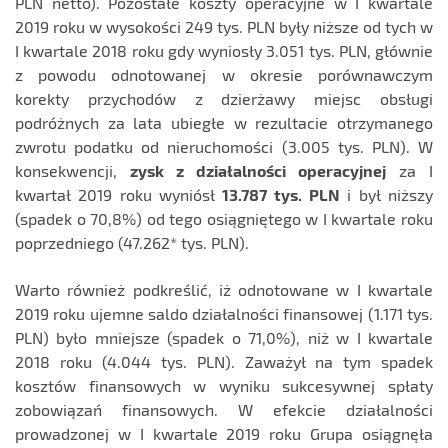
PLN netto). Pozostałe koszty operacyjne w I kwartale
2019 roku w wysokości 249 tys. PLN były niższe od tych w
I kwartale 2018 roku gdy wyniosły 3.051 tys. PLN, głównie
z powodu odnotowanej w okresie porównawczym
korekty przychodów z dzierżawy miejsc obsługi
podróżnych za lata ubiegłe w rezultacie otrzymanego
zwrotu podatku od nieruchomości (3.005 tys. PLN). W
konsekwencji,
zysk z działalności operacyjnej
za I
kwartał 2019 roku wyniósł
13.787
tys. PLN
i był niższy
(spadek o 70,8%) od tego osiągniętego w I kwartale roku
poprzedniego (47.262* tys. PLN).
Warto również podkreślić, iż odnotowane w I kwartale
2019 roku ujemne saldo działalności finansowej (1.171 tys.
PLN) było mniejsze (spadek o 71,0%), niż w I kwartale
2018 roku (4.044 tys. PLN). Zaważył na tym spadek
kosztów finansowych w wyniku sukcesywnej spłaty
zobowiązań finansowych. W efekcie działalności
prowadzonej w I kwartale 2019 roku Grupa osiągnęła