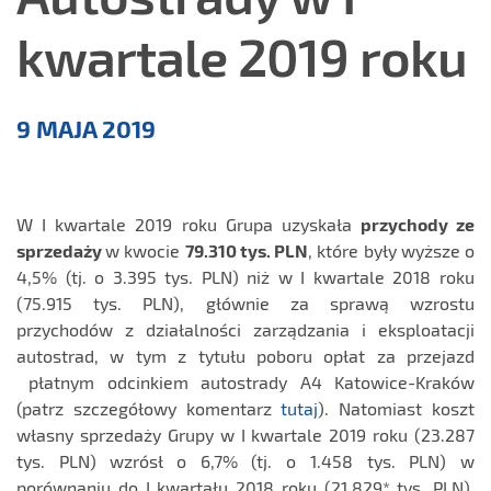
kwartale 2019 roku
Aktualności
9 MAJA 2019
W I kwartale 2019 roku Grupa uzyskała
przychody ze
sprzedaży
w kwocie
79.310
tys. PLN
, które były wyższe o
4,5% (tj. o 3.395 tys. PLN) niż w I kwartale 2018 roku
(75.915 tys. PLN), głównie za sprawą wzrostu
przychodów z działalności zarządzania i eksploatacji
autostrad, w tym z tytułu poboru opłat za przejazd
płatnym odcinkiem autostrady A4 Katowice-Kraków
(patrz szczegółowy komentarz
tutaj
). Natomiast koszt
własny sprzedaży Grupy w I kwartale 2019 roku (23.287
tys. PLN) wzrósł o 6,7% (tj. o 1.458 tys. PLN) w
porównaniu do I kwartału 2018 roku (21.829* tys. PLN).