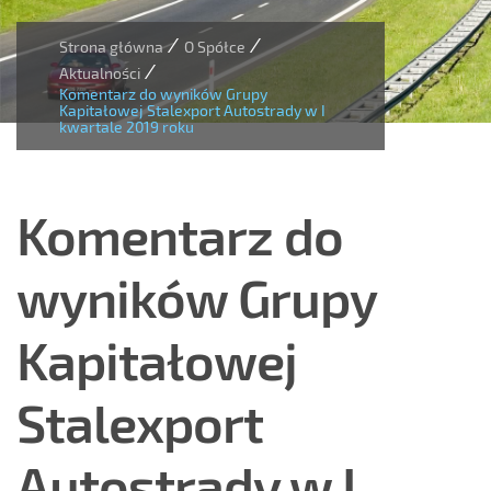
/
/
Strona główna
O Spółce
/
Aktualności
Komentarz do wyników Grupy
Kapitałowej Stalexport Autostrady w I
kwartale 2019 roku
Komentarz do
wyników Grupy
Kapitałowej
Stalexport
Autostrady w I