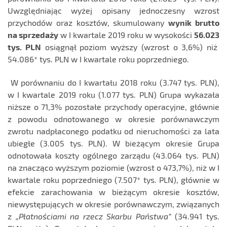
Uwzględniając wyżej opisany jednoczesny wzrost
przychodów oraz kosztów, skumulowany
wynik brutto
na sprzedaży
w I kwartale 2019 roku w wysokości
56.023
tys. PLN
osiągnął poziom wyższy (wzrost o 3,6%) niż
54.086* tys. PLN w I kwartale roku poprzedniego.
W porównaniu do I kwartału 2018 roku (3.747 tys. PLN),
w I kwartale 2019 roku (1.077 tys. PLN) Grupa wykazała
niższe o 71,3% pozostałe przychody operacyjne, głównie
z powodu odnotowanego w okresie porównawczym
zwrotu nadpłaconego podatku od nieruchomości za lata
ubiegłe (3.005 tys. PLN). W bieżącym okresie Grupa
odnotowała koszty ogólnego zarządu (43.064 tys. PLN)
na znacząco wyższym poziomie (wzrost o 473,7%), niż w I
kwartale roku poprzedniego (7.507* tys. PLN), głównie w
efekcie zarachowania w bieżącym okresie kosztów,
niewystępujących w okresie porównawczym, związanych
z
„Płatnościami na rzecz Skarbu Państwa”
(34.941 tys.