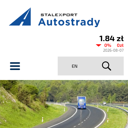
1.84 zł
Aktualny
0%
0zł
kurs
2026-08-07
Stalexport
menu
EN
Autostrady
SA