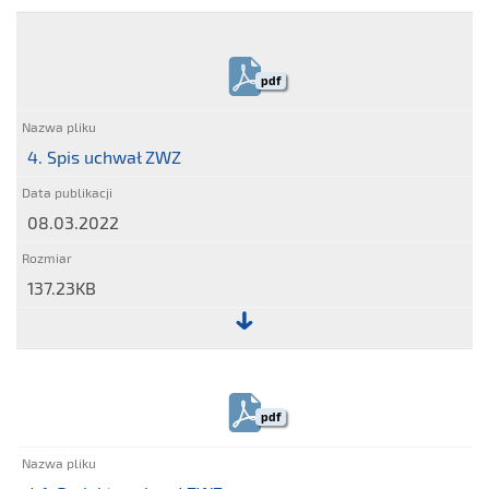
Plik:
3.
Formularze
pdf
pozwalające
na
wykonywanie
4. Spis uchwał ZWZ
prawa
głosu
08.03.2022
przez
pełnomocnika
137.23KB
Plik:
4.
Spis
pdf
uchwał
ZWZ