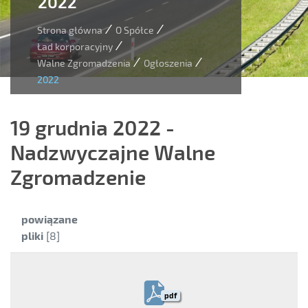
2022
/
/
Strona główna
O Spółce
/
Ład korporacyjny
/
/
Walne Zgromadzenia
Ogłoszenia
2022
19 grudnia 2022 -
Nadzwyczajne Walne
Zgromadzenie
Kategoria:
powiązane
pliki
[8]
pdf