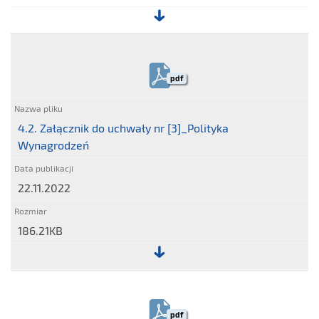
Plik:
4.1.
Projekty
pdf
uchwał
NWZ
4.2. Załącznik do uchwały nr [3]_Polityka
Wynagrodzeń
22.11.2022
186.21KB
Plik:
4.2.
Załącznik
pdf