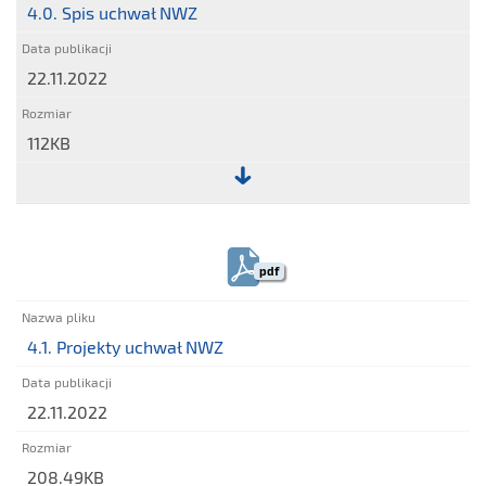
wykonywanie
4.0. Spis uchwał NWZ
prawa
głosu
22.11.2022
przez
pełnomocnika
112KB
Plik:
4.0.
Spis
pdf
uchwał
NWZ
4.1. Projekty uchwał NWZ
22.11.2022
208.49KB