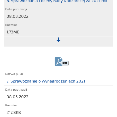
6. Sprawozdania i oceny Rady Nadzorczej za 2021 rok
oceny
Rady
08.03.2022
Nadzorczej
za
2021
1.73MB
rok
Plik:
6.
Sprawozdania
pdf
i
oceny
Rady
7. Sprawozdanie o wynagrodzeniach 2021
Nadzorczej
za
08.03.2022
2021
rok
217.8KB