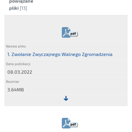
Kategoria:
powiązane
pliki
[13]
pdf
1. Zwołanie Zwyczajnego Walnego Zgromadzenia
08.03.2022
3.64MB
Plik:
1.
Zwołanie
pdf
Zwyczajnego