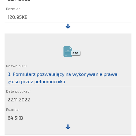
120.95KB
Plik:
2.
Informacja
doc
o
ogólnej
liczbie
3. Formularz pozwalający na wykonywanie prawa
akcji
głosu przez pełnomocnika
Stalexport
Autostrady
22.11.2022
S.A.
64.5KB
Plik: