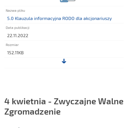
do
uchwały
nr
5.0 Klauzula informacyjna RODO dla akcjonariuszy
[3]_Polityka
Wynagrodzeń
22.11.2022
152.11KB
Plik:
5.0
Klauzula
informacyjna
RODO
4 kwietnia - Zwyczajne Walne
dla
Zgromadzenie
akcjonariuszy