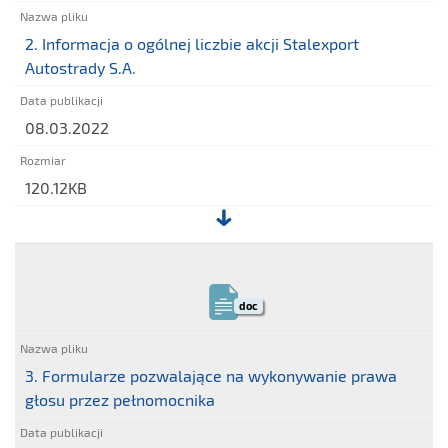
Walnego
Zgromadzenia
2. Informacja o ogólnej liczbie akcji Stalexport
Autostrady S.A.
08.03.2022
120.12KB
Plik:
2.
Informacja
doc
o
ogólnej
liczbie
3. Formularze pozwalające na wykonywanie prawa
akcji
głosu przez pełnomocnika
Stalexport
Autostrady