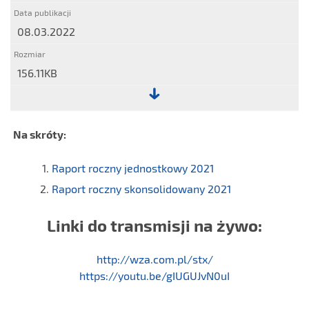
przez
spółkę
08.03.2022
zasad
zawartych
w
156.11KB
Zbiorze
Dobre
Plik:
Praktyki
9.
Spółek
Na skróty:
Klauzula
Notowanych
informacyjna
na
Raport roczny jednostkowy 2021
dla
GPW
Raport roczny skonsolidowany 2021
osób
2021
będących
Linki do transmisji na żywo:
akcjonariuszami
http://wza.com.pl/stx/
https://youtu.be/gIUGUJvN0uI