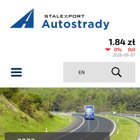
1.84 zł
Aktualny
0%
0zł
kurs
2026-08-07
Stalexport
menu
EN
Autostrady
SA