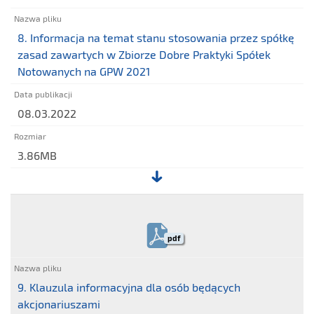
dot.
Sprawozdania
8. Informacja na temat stanu stosowania przez spółkę
o
zasad zawartych w Zbiorze Dobre Praktyki Spółek
wynagrodzeniach
Notowanych na GPW 2021
2021
08.03.2022
3.86MB
Plik:
8.
Informacja
pdf
na
temat
stanu
9. Klauzula informacyjna dla osób będących
stosowania
akcjonariuszami