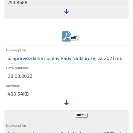
793.86KB
Plik:
5.
Wniosek
pdf
Zarządu
w
sprawie
6. Sprawozdania i oceny Rady Nadzorczej za 2021 rok
podziału
zysku
08.03.2022
netto
za
rok
480.54KB
obrotowy
2021
Plik:
xhtml
6.
Sprawozdania
i