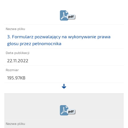
3.
Formularz
pdf
pozwalający
na
wykonywanie
3. Formularz pozwalający na wykonywanie prawa
prawa
głosu przez pełnomocnika
głosu
przez
22.11.2022
pełnomocnika
195.97KB
Plik:
3.
Formularz
pdf
pozwalający
na