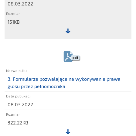
08.03.2022
S.A.
151KB
Plik:
3.
Formularze
pdf
pozwalające
na
wykonywanie
3. Formularze pozwalające na wykonywanie prawa
prawa
głosu przez pełnomocnika
głosu
przez
08.03.2022
pełnomocnika
322.22KB