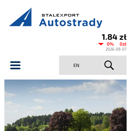
1.84 zł
Aktualny
0%
0zł
kurs
2026-08-07
Stalexport
menu
EN
Autostrady
SA
Stalexport
Autostrady
S.A.