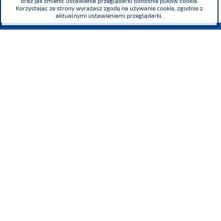
oraz jak zmienić ustawienia przeglądarki odnośnie plików cookie.
Korzystając ze strony wyrażasz zgodę na używanie cookie, zgodnie z
aktualnymi ustawieniami przeglądarki.
ul. Adama Mickiewicza 29, 40-085 Katowice
tel.
(+48) 32 76 27 545
fax
(+48) 32 76 27 556
Sąd Rejonowy Katowice - Wschód w Katowicach. Wydział VIII Gospodarczy
Krajowego Rejestru Sądowego KRS 0000016854 NIP 634 013 42 11 REGON
271936361 Kapitał zakładowy: 185.446.517,25 zł - wpłacony w całości
Uczestniczymy