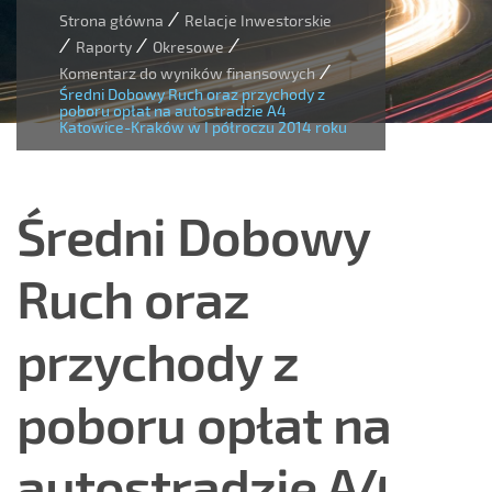
/
Strona główna
Relacje Inwestorskie
/
/
/
Raporty
Okresowe
/
Komentarz do wyników finansowych
Średni Dobowy Ruch oraz przychody z
poboru opłat na autostradzie A4
Katowice-Kraków w I półroczu 2014 roku
Średni Dobowy
Ruch oraz
przychody z
poboru opłat na
autostradzie A4