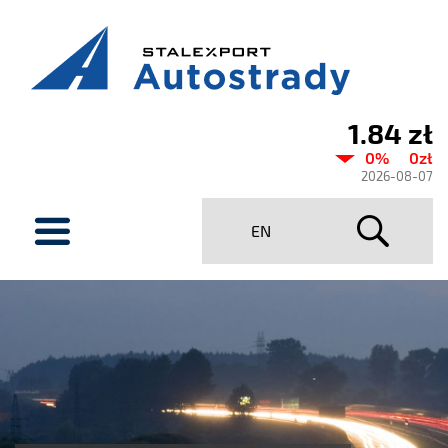
1.84 zł
Aktualny
0%
0zł
kurs
2026-08-07
Stalexport
menu
EN
Autostrady
SA