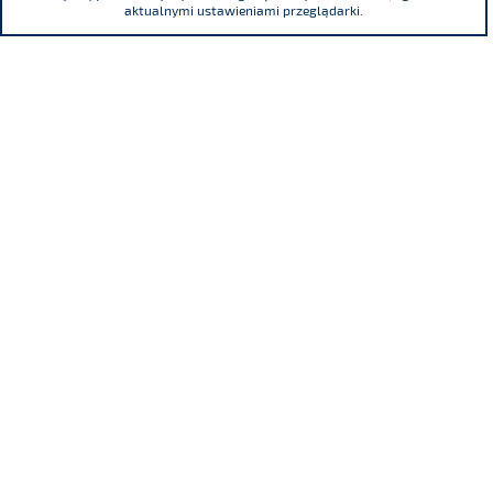
aktualnymi ustawieniami przeglądarki.
ul. Adama Mickiewicza 29, 40-085 Katowice
tel.
(+48) 32 76 27 545
fax
(+48) 32 76 27 556