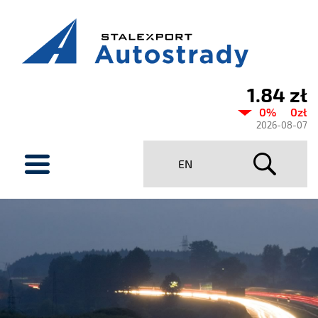
1.84 zł
Aktualny
0%
0zł
kurs
2026-08-07
Stalexport
menu
EN
Autostrady
SA