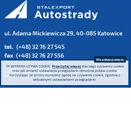
ul. Adama Mickiewicza 29, 40-085 Katowice
tel.
(+48) 32 76 27 545
fax
(+48) 32 76 27 556
Nie pokazuj więcej
TA WITRYNA UŻYWA COOKIE.
Przeczytaj więcej
dlaczego używamy cookie
Sąd Rejonowy Katowice - Wschód w Katowicach. Wydział VIII Gospodarczy
oraz jak zmienić ustawienia przeglądarki odnośnie plików cookie.
Krajowego Rejestru Sądowego KRS 0000016854 NIP 634 013 42 11 REGON
Korzystając ze strony wyrażasz zgodę na używanie cookie, zgodnie z
271936361 Kapitał zakładowy: 185.446.517,25 zł - wpłacony w całości
aktualnymi ustawieniami przeglądarki.
Uczestniczymy