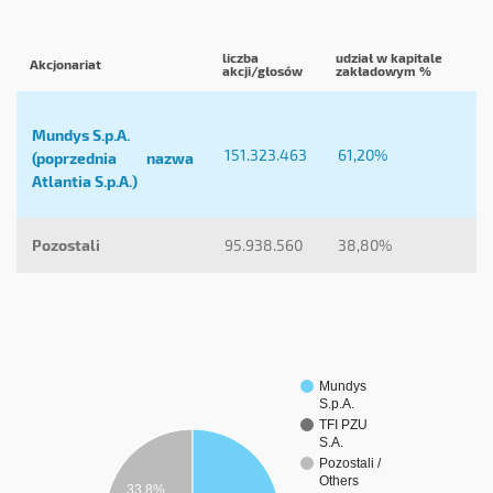
liczba
udział w kapitale
Akcjonariat
akcji/głosów
zakładowym %
Mundys S.p.A.
151.323.463
61,20%
(poprzednia nazwa
Atlantia S.p.A.)
Pozostali
95.938.560
38,80%
Mundys
S.p.A.
TFI PZU
S.A.
Pozostali /
Others
33,8%