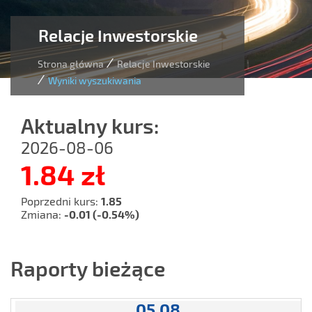
Relacje Inwestorskie
/
Strona główna
Relacje Inwestorskie
/
Wyniki wyszukiwania
Aktualny kurs:
2026-08-06
1.84 zł
Poprzedni kurs
1.85
Zmiana
-0.01
(-0.54%)
Raporty bieżące
05.08