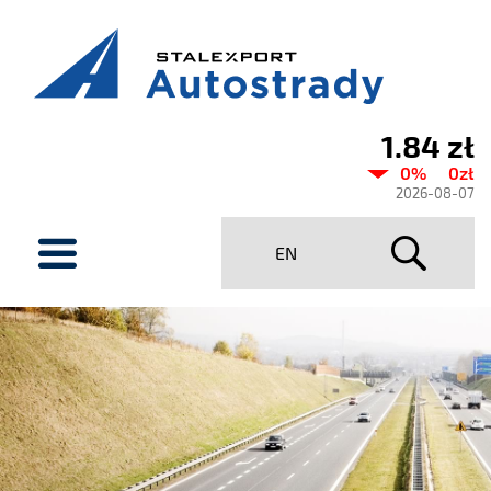
1.84 zł
Aktualny
0%
0zł
kurs
2026-08-07
Stalexport
menu
EN
Autostrady
SA