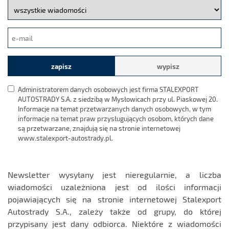
Wybierz
grupę
newslettera
Twój
e-
mail
zapisz
wypisz
Administratorem danych osobowych jest firma STALEXPORT
AUTOSTRADY S.A. z siedzibą w Mysłowicach przy ul. Piaskowej 20.
Informacje na temat przetwarzanych danych osobowych, w tym
informacje na temat praw przysługujących osobom, których dane
są przetwarzane, znajdują się na stronie internetowej
www.stalexport-autostrady.pl.
Newsletter wysyłany jest nieregularnie, a liczba
wiadomości uzależniona jest od ilości informacji
pojawiających się na stronie internetowej Stalexport
Autostrady S.A., zależy także od grupy, do której
przypisany jest dany odbiorca. Niektóre z wiadomości