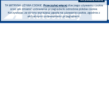
TA WITRYNA UŻYWA COOKIE.
Przeczytaj więcej
dlaczego używamy cookie
oraz jak zmienić ustawienia przeglądarki odnośnie plików cookie.
Korzystając ze strony wyrażasz zgodę na używanie cookie, zgodnie z
aktualnymi ustawieniami przeglądarki.
ul. Adama Mickiewicza 29, 40-085 Katowice
tel.
(+48) 32 76 27 545
fax
(+48) 32 76 27 556
Sąd Rejonowy Katowice - Wschód w Katowicach. Wydział VIII Gospodarczy
Krajowego Rejestru Sądowego KRS 0000016854 NIP 634 013 42 11 REGON
271936361 Kapitał zakładowy: 185.446.517,25 zł - wpłacony w całości
Uczestniczymy