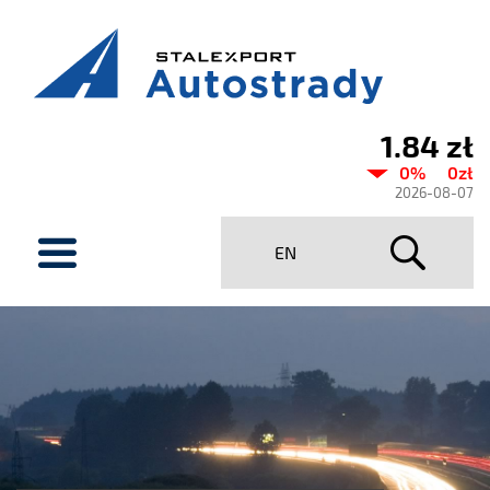
1.84 zł
Aktualny
0%
0zł
kurs
2026-08-07
Stalexport
menu
EN
Autostrady
SA