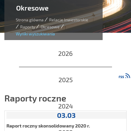
Okresowe
/
Strona główna
Relacje Inwestorskie
/
/
/
Raporty
Okresowe
Wyniki wyszukiwania
2026
2025
Raporty roczne
2024
03.03
Raport roczny skonsolidowany 2020 r.