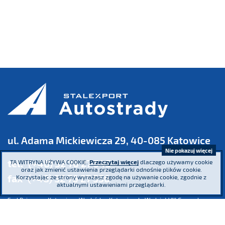
ul. Adama Mickiewicza 29, 40-085 Katowice
Nie pokazuj więcej
tel.
(+48) 32 76 27 545
TA WITRYNA UŻYWA COOKIE.
Przeczytaj więcej
dlaczego używamy cookie
oraz jak zmienić ustawienia przeglądarki odnośnie plików cookie.
fax
(+48) 32 76 27 556
Korzystając ze strony wyrażasz zgodę na używanie cookie, zgodnie z
aktualnymi ustawieniami przeglądarki.
Sąd Rejonowy Katowice - Wschód w Katowicach. Wydział VIII Gospodarczy
Krajowego Rejestru Sądowego KRS 0000016854 NIP 634 013 42 11 REGON
271936361 Kapitał zakładowy: 185.446.517,25 zł - wpłacony w całości