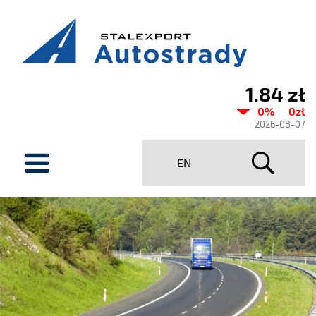
1.84 zł
Aktualny
0%
0zł
kurs
2026-08-07
Stalexport
menu
EN
Autostrady
SA