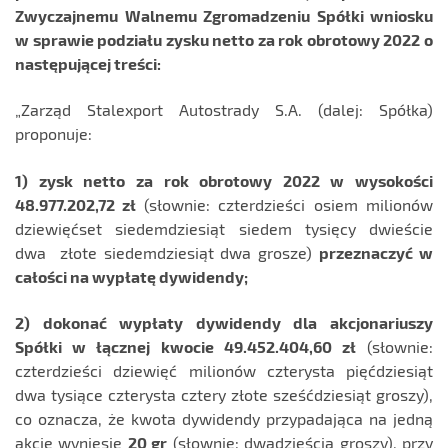
Zwyczajnemu Walnemu Zgromadzeniu Spółki wniosku
w sprawie podziału zysku netto za rok obrotowy 2022 o
następującej treści:
„Zarząd Stalexport Autostrady S.A. (dalej: Spółka)
proponuje:
1) zysk netto za rok obrotowy 2022 w wysokości
48.977.202,72
zł
(słownie: czterdzieści osiem milionów
dziewięćset siedemdziesiąt siedem tysięcy dwieście
dwa złote siedemdziesiąt dwa grosze)
przeznaczyć w
całości na wypłatę dywidendy;
2) dokonać wypłaty dywidendy dla akcjonariuszy
Spółki w łącznej kwocie 49.452.404,60 zł
(słownie:
czterdzieści dziewięć milionów czterysta pięćdziesiąt
dwa tysiące czterysta cztery złote sześćdziesiąt groszy),
co oznacza, że kwota dywidendy przypadająca na jedną
akcję wyniesie
20 gr
(słownie: dwadzieścia groszy), przy