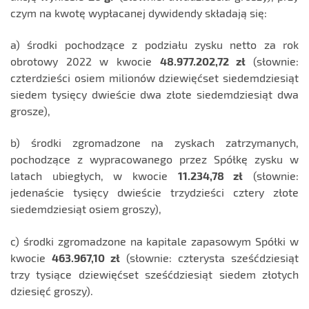
czym na kwotę wypłacanej dywidendy składają się:
a) środki pochodzące z podziału zysku netto za rok
obrotowy 2022 w kwocie
4
8.977.202,72 zł
(słownie:
czterdzieści osiem milionów dziewięćset siedemdziesiąt
siedem tysięcy dwieście dwa złote siedemdziesiąt dwa
grosze),
b) środki zgromadzone na zyskach zatrzymanych,
pochodzące z wypracowanego przez Spółkę zysku w
latach ubiegłych, w kwocie
11.234,78 zł
(słownie:
jedenaście tysięcy dwieście trzydzieści cztery złote
siedemdziesiąt osiem groszy),
c) środki zgromadzone na kapitale zapasowym Spółki w
kwocie
463.967,10 zł
(słownie: czterysta sześćdziesiąt
trzy tysiące dziewięćset sześćdziesiąt siedem złotych
dziesięć groszy).