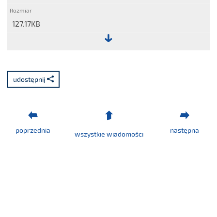
127.17KB
Plik:
Raport
nr
udostępnij
8/2023.pdf
poprzednia
następna
wszystkie wiadomości