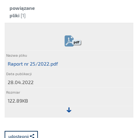
Kategoria:
powiązane
pliki
[1]
pdf
Raport nr 25/2022.pdf
28.04.2022
122.89KB
Plik:
Raport
nr
udostępnij