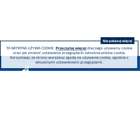
Nie pokazuj więcej
TA WITRYNA UŻYWA COOKIE.
Przeczytaj więcej
dlaczego używamy cookie
oraz jak zmienić ustawienia przeglądarki odnośnie plików cookie.
Korzystając ze strony wyrażasz zgodę na używanie cookie, zgodnie z
aktualnymi ustawieniami przeglądarki.
ul. Adama Mickiewicza 29, 40-085 Katowice
tel.
(+48) 32 76 27 545
fax
(+48) 32 76 27 556
Sąd Rejonowy Katowice - Wschód w Katowicach. Wydział VIII Gospodarczy