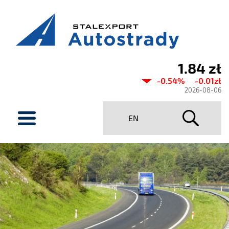
1.84 zł
Aktualny
-0.54%
-0.01zł
kurs
2026-08-06
Stalexport
menu
EN
Autostrady
SA