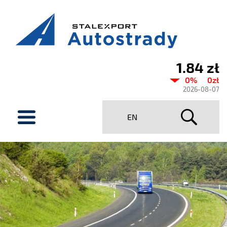
1.84 zł
Aktualny
0%
0zł
kurs
2026-08-07
Stalexport
menu
EN
Autostrady
SA