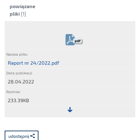
Kategoria:
powiązane
pliki
[1]
pdf
Raport nr 24/2022.pdf
28.04.2022
233.39KB
Plik:
Raport
nr
udostępnij