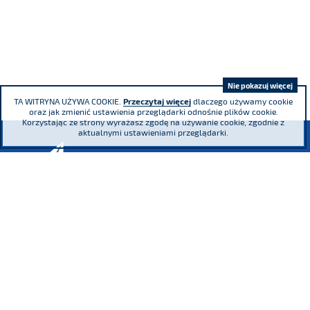
Nie pokazuj więcej
TA WITRYNA UŻYWA COOKIE.
Przeczytaj więcej
dlaczego używamy cookie
oraz jak zmienić ustawienia przeglądarki odnośnie plików cookie.
Korzystając ze strony wyrażasz zgodę na używanie cookie, zgodnie z
aktualnymi ustawieniami przeglądarki.
ul. Adama Mickiewicza 29, 40-085 Katowice
tel.
(+48) 32 76 27 545
fax
(+48) 32 76 27 556
Sąd Rejonowy Katowice - Wschód w Katowicach. Wydział VIII Gospodarczy