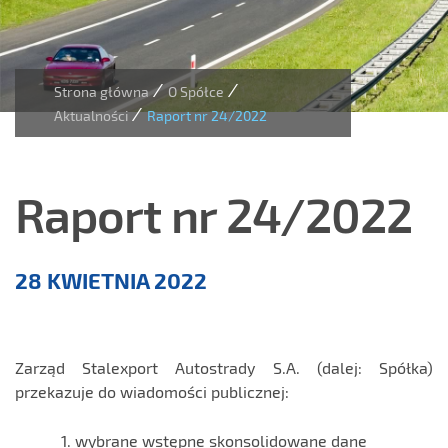
/
/
Strona główna
O Spółce
/
Aktualności
Raport nr 24/2022
Raport nr 24/2022
Aktualności
28 KWIETNIA 2022
Zarząd Stalexport Autostrady S.A. (dalej: Spółka)
przekazuje do wiadomości publicznej:
wybrane wstępne skonsolidowane dane