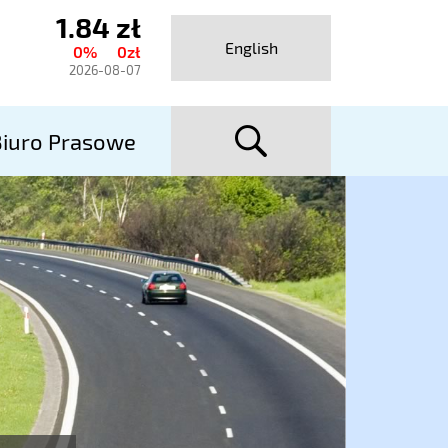
1.84 zł
ktualny
English
0%
0zł
urs
2026-08-07
talexport
szuka
utostrady
iuro Prasowe
A