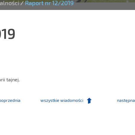
alności
Raport nr 12/2019
/
019
ii tajnej.
poprzednia
wszystkie wiadomości
następna