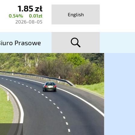
1.85 zł
ktualny
English
0.54%
0.01zł
urs
2026-08-05
talexport
szuka
utostrady
iuro Prasowe
A