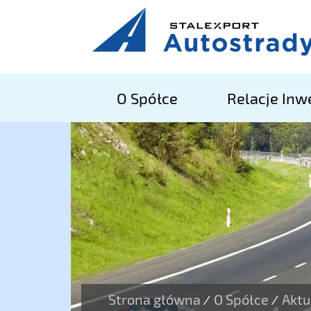
O Spółce
Relacje Inw
Strona główna
O Spółce
Aktu
/
/