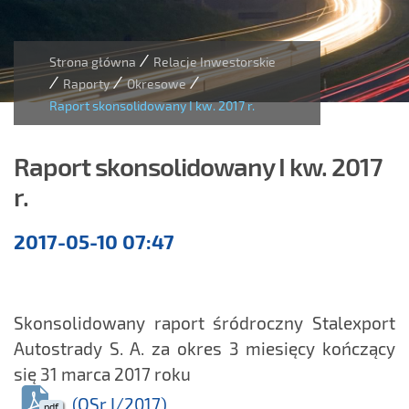
/
Strona główna
Relacje Inwestorskie
/
/
/
Raporty
Okresowe
Raport skonsolidowany I kw. 2017 r.
Raport skonsolidowany I kw. 2017
r.
Raporty
2017-05-10 07:47
kwartalne
Skonsolidowany raport śródroczny Stalexport
Autostrady S. A. za okres 3 miesięcy kończący
się 31 marca 2017 roku
(QSr I/2017)