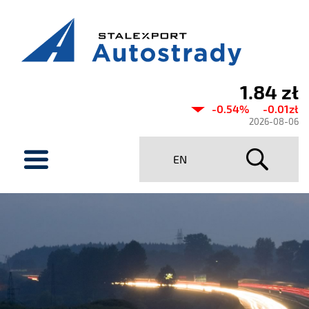
1.84 zł
Aktualny
-0.54%
-0.01zł
kurs
2026-08-06
Stalexport
menu
EN
Autostrady
SA