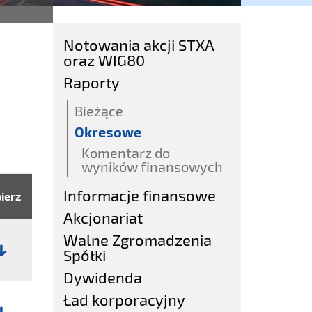
Notowania akcji STXA
oraz WIG80
Raporty
Bieżące
Okresowe
Komentarz do
wyników finansowych
Informacje finansowe
ierz
Akcjonariat
Walne Zgromadzenia
Spółki
:
Dywidenda
awozdanie
Ład korporacyjny
zależnego