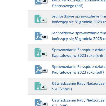
pdf
finansowego (pdf)
Jednostkowe sprawozdanie fina
zip
kończący się 31 grudnia 2023 r
Jednostkowe sprawozdanie fina
pdf
kończący się 31 grudnia 2023 ro
Sprawozdanie Zarządu z działal
zip
Kapitałowej w 2023 roku (xhtm
Sprawozdanie Zarządu z działal
pdf
Kapitałowej w 2023 roku (pdf)
Oświadczenie Rady Nadzorczej 
zip
S.A. (xhtml)
Oświadczenie Rady Nadzorczej 
pdf
S.A. (pdf)