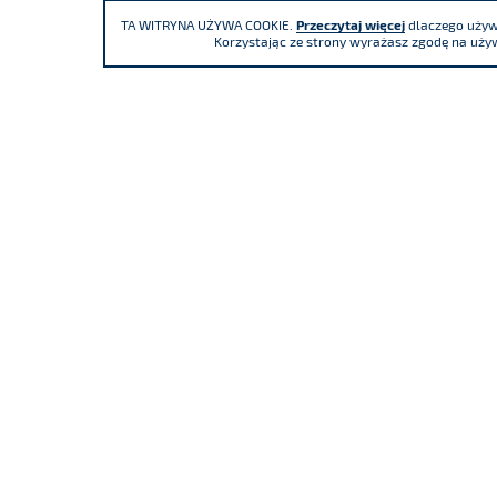
TA WITRYNA UŻYWA COOKIE.
Przeczytaj więcej
dlaczego używa
Korzystając ze strony wyrażasz zgodę na używ
Uczestniczymy
I
4