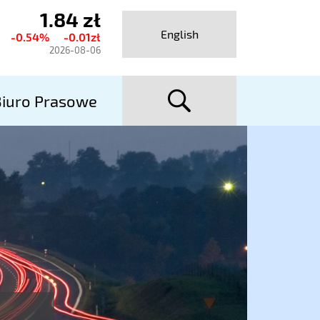
1.84 zł
ktualny
English
-0.54%
-0.01zł
urs
2026-08-06
talexport
szuka
utostrady
iuro Prasowe
A