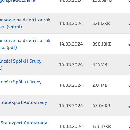
bie
Plik
rew
Spr
z
nsowe na dzień i za rok
nie
bad
14.03.2024
321.12KB
oku (xhtml)
bie
roc
Plik
rew
jed
Jed
nsowe na dzień i za rok
z
spr
spr
14.03.2024
898.18KB
ku (pdf)
bad
fin
Plik
fin
roc
(xh
Jed
na
ności Spółki i Grupy
jed
spr
dzi
14.03.2024
3.14MB
l)
spr
Plik
fin
i
fin
Spr
na
za
ności Spółki i Grupy
(pd
Zar
dzi
14.03.2024
2.01MB
rok
Plik
z
i
koń
Spr
dzi
za
się
Stalexport Autostrady
Zar
Spó
14.03.2024
43.04KB
rok
31
Plik
z
i
koń
gru
Ośw
dzi
Gru
się
20
Stalexport Autostrady
Rad
Spó
14.03.2024
139.37KB
Kap
31
rok