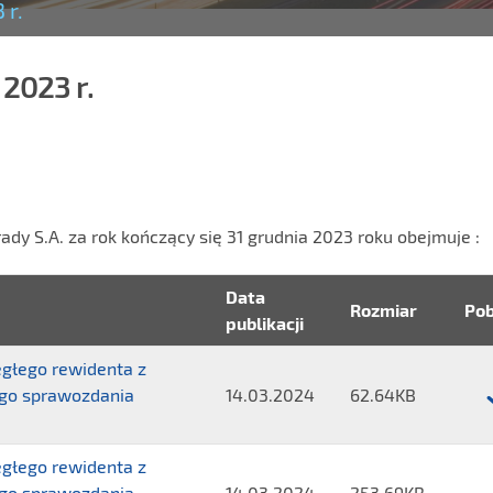
 r.
2023 r.
ady S.A. za rok kończący się 31 grudnia 2023 roku obejmuje :
Data
Rozmiar
Pob
publikacji
głego rewidenta z
go sprawozdania
14.03.2024
62.64KB
Plik
Spr
głego rewidenta z
nie
go sprawozdania
14.03.2024
253.69KB