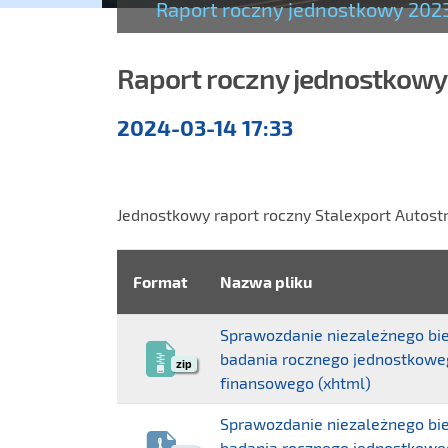
Raport roczny jednostkowy 2023
Raport roczny jednostkowy 
Raporty
2024-03-14 17:33
roczne
Jednostkowy raport roczny Stalexport Autostr
Format
Nazwa pliku
Sprawozdanie niezależnego bie
badania rocznego jednostkowe
zip
finansowego (xhtml)
Sprawozdanie niezależnego bie
badania rocznego jednostkowe