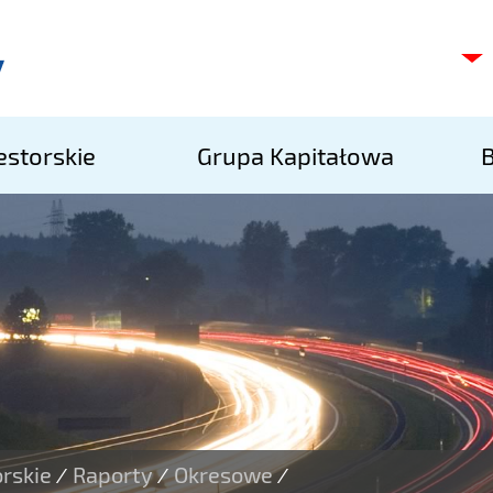
A
k
S
A
estorskie
Grupa Kapitałowa
B
S
orskie
Raporty
Okresowe
/
/
/