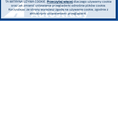
TA WITRYNA UŻYWA COOKIE.
Przeczytaj więcej
dlaczego używamy cookie
oraz jak zmienić ustawienia przeglądarki odnośnie plików cookie.
Korzystając ze strony wyrażasz zgodę na używanie cookie, zgodnie z
aktualnymi ustawieniami przeglądarki.
ul. Adama Mickiewicza 29, 40-085 Katowice
tel.
(+48) 32 76 27 545
fax
(+48) 32 76 27 556
Sąd Rejonowy Katowice - Wschód w Katowicach. Wydział VIII Gospodarczy
Krajowego Rejestru Sądowego KRS 0000016854 NIP 634 013 42 11 REGON
271936361 Kapitał zakładowy: 185.446.517,25 zł - wpłacony w całości
Uczestniczymy