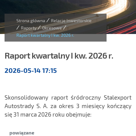
/
Strona główna
Relacje Inwestorskie
/
/
/
Raporty
Okresowe
Raport kwartalny I kw. 2026 r.
Raport kwartalny I kw. 2026 r.
Raporty
2026-05-14 17:15
kwartalne
Skonsolidowany raport śródroczny Stalexport
Autostrady S. A. za okres 3 miesięcy kończący
się 31 marca 2026 roku obejmuje:
Kategoria:
powiązane