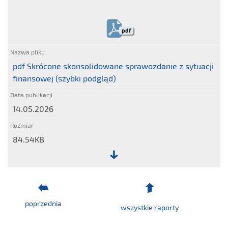
Plik:
Skrócone
skonsolidowane
pdf
sprawozdanie
z
całkowitych
pdf Skrócone skonsolidowane sprawozdanie z sytuacji
dochodów
finansowej (szybki podgląd)
(szybki
podgląd)
14.05.2026
84.54KB
Plik:
pdf
Skrócone
poprzednia
skonsolidowane
wszystkie raporty
sprawozdanie