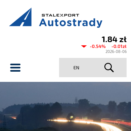
1.84 zł
Aktualny
-0.54%
-0.01zł
kurs
2026-08-06
Stalexport
menu
EN
Autostrady
SA