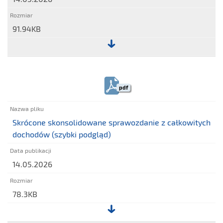
91.94KB
Plik:
Skrócone
jednostkowe
pdf
sprawozdanie
z
sytuacji
Skrócone skonsolidowane sprawozdanie z całkowitych
finansowej
dochodów (szybki podgląd)
(szybki
podgląd)
14.05.2026
78.3KB