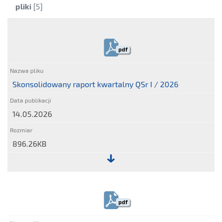
pliki
[5]
pdf
Skonsolidowany raport kwartalny QSr I / 2026
14.05.2026
896.26KB
Plik:
Skonsolidowany
raport
pdf
kwartalny
QSr