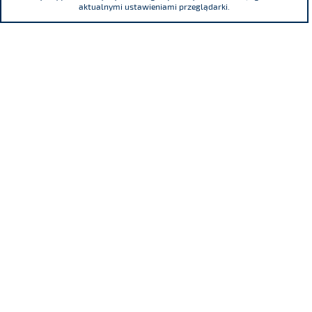
aktualnymi ustawieniami przeglądarki.
ul. Adama Mickiewicza 29, 40-085 Katowice
tel.
(+48) 32 76 27 545
fax
(+48) 32 76 27 556