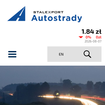
1.84 zł
Aktualny
0%
0zł
kurs
2026-08-07
Stalexport
menu
EN
Autostrady
SA