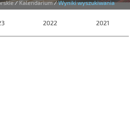
orskie
Kalendarium
Wyniki wyszukiwania
/
/
23
2022
2021