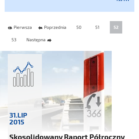
Pierwsza
Poprzednia
50
51
52
53
Następna
31.LIP
2015
Skosolidowany Raport Półroczny