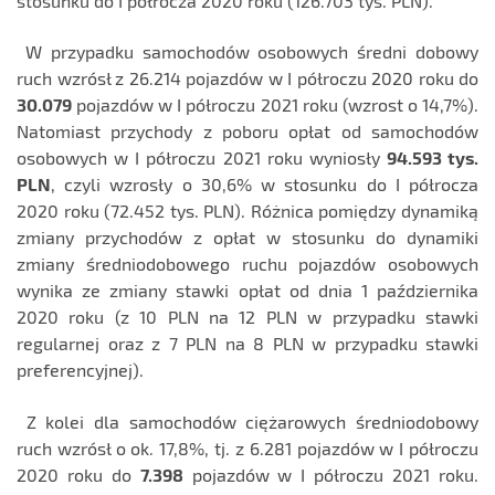
stosunku do I półrocza 2020 roku (126.703 tys. PLN).
W przypadku samochodów osobowych średni dobowy
ruch wzrósł z 26.214 pojazdów w I półroczu 2020 roku do
30.079
pojazdów w I półroczu 2021 roku (wzrost o 14,7%).
Natomiast przychody z poboru opłat od samochodów
osobowych w I półroczu 2021 roku wyniosły
94.593 tys.
PLN
, czyli wzrosły o 30,6% w stosunku do I półrocza
2020 roku (72.452 tys. PLN). Różnica pomiędzy dynamiką
zmiany przychodów z opłat w stosunku do dynamiki
zmiany średniodobowego ruchu pojazdów osobowych
wynika ze zmiany stawki opłat od dnia 1 października
2020 roku (z 10 PLN na 12 PLN w przypadku stawki
regularnej oraz z 7 PLN na 8 PLN w przypadku stawki
preferencyjnej).
Z kolei dla samochodów ciężarowych średniodobowy
ruch wzrósł o ok. 17,8%, tj. z 6.281 pojazdów w I półroczu
2020 roku do
7.398
pojazdów w I półroczu 2021 roku.