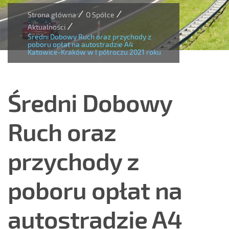
/
/
Strona główna
O Spółce
/
Aktualności
Średni Dobowy Ruch oraz przychody z
poboru opłat na autostradzie A4
Katowice-Kraków w I półroczu 2021 roku
Średni Dobowy
Ruch oraz
przychody z
poboru opłat na
autostradzie A4