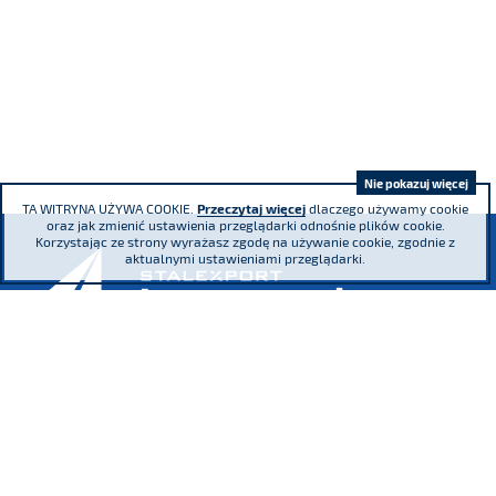
Nie pokazuj więcej
TA WITRYNA UŻYWA COOKIE.
Przeczytaj więcej
dlaczego używamy cookie
oraz jak zmienić ustawienia przeglądarki odnośnie plików cookie.
Korzystając ze strony wyrażasz zgodę na używanie cookie, zgodnie z
aktualnymi ustawieniami przeglądarki.
ul. Adama Mickiewicza 29, 40-085 Katowice
tel.
(+48) 32 76 27 545
fax
(+48) 32 76 27 556