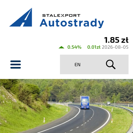
1.85 zł
Aktualny
0.54%
0.01zł
2026-08-05
kurs
menu
Stalexport
EN
Autostrady
SA