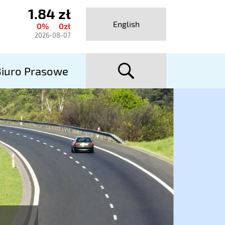
1.84 zł
ktualny
English
0%
0zł
urs
2026-08-07
talexport
szuka
utostrady
iuro Prasowe
A