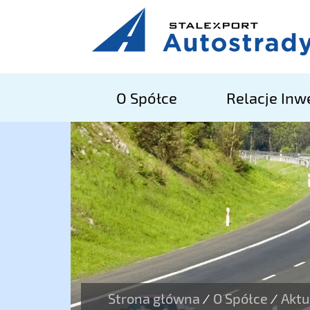
O Spółce
Relacje Inw
Strona główna
O Spółce
Aktu
/
/