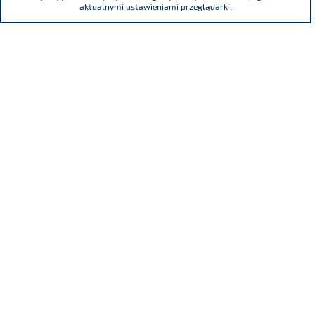
aktualnymi ustawieniami przeglądarki.
ul. Adama Mickiewicza 29, 40-085 Katowice
tel.
(+48) 32 76 27 545
fax
(+48) 32 76 27 556