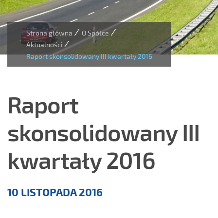
/
/
Strona główna
O Spółce
/
Aktualności
Raport skonsolidowany III kwartały 2016
Raport
skonsolidowany III
kwartały 2016
Aktualności
10 LISTOPADA 2016