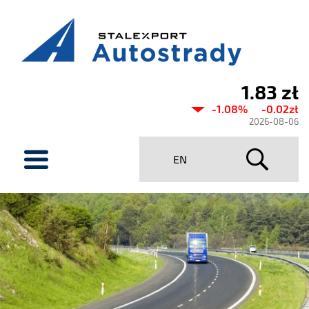
1.83 zł
Aktualny
-1.08%
-0.02zł
kurs
2026-08-06
Stalexport
menu
EN
Autostrady
SA