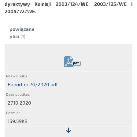
dyrektywy Komisji 2003/124/WE, 2003/125/WE i
2004/72/WE.
Kategoria:
powiązane
pliki
[1]
pdf
Raport nr 74/2020.pdf
27.10.2020
159.59KB