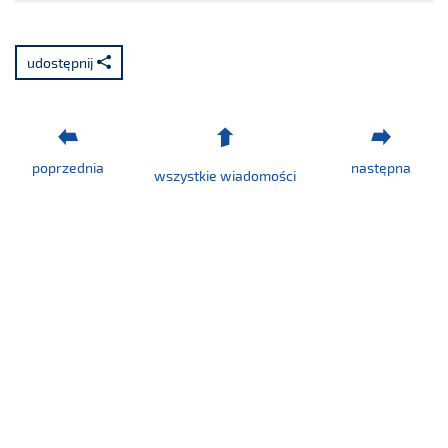
Plik:
Raport
nr
udostępnij
74/2020.pdf
poprzednia
następna
wszystkie wiadomości