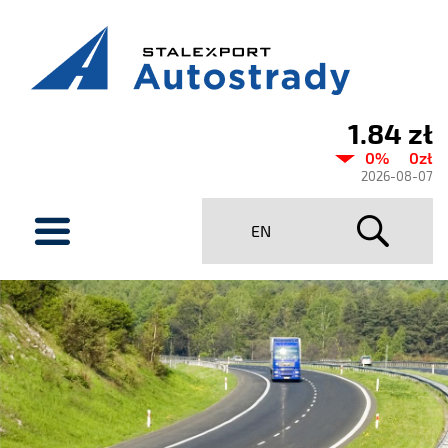
1.84 zł
Aktualny
0%
0zł
kurs
2026-08-07
Stalexport
menu
EN
Autostrady
SA