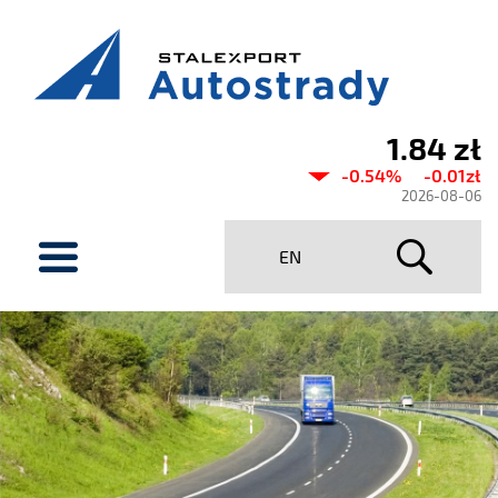
1.84 zł
Aktualny
-0.54%
-0.01zł
kurs
2026-08-06
Stalexport
menu
EN
Autostrady
SA