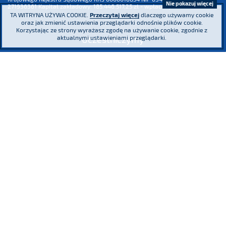
Nie pokazuj więcej
271936361 Kapitał zakładowy: 185.446.517,25 zł - wpłacony w całości
TA WITRYNA UŻYWA COOKIE.
Przeczytaj więcej
dlaczego używamy cookie
oraz jak zmienić ustawienia przeglądarki odnośnie plików cookie.
Korzystając ze strony wyrażasz zgodę na używanie cookie, zgodnie z
Uczestniczymy
aktualnymi ustawieniami przeglądarki.
Jesteśmy współzałożycielem