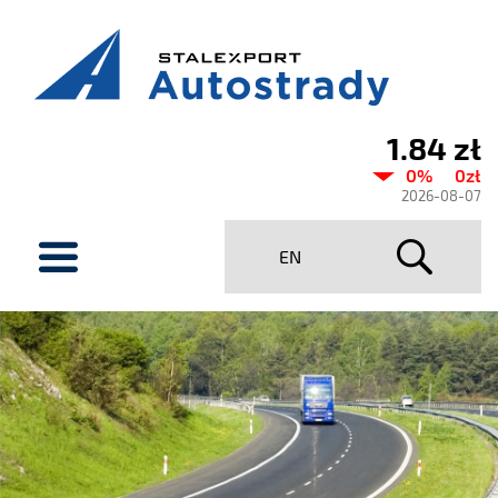
1.84 zł
Aktualny
0%
0zł
kurs
2026-08-07
Stalexport
menu
EN
Autostrady
SA