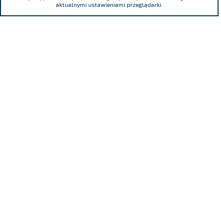
aktualnymi ustawieniami przeglądarki.
ul. Adama Mickiewicza 29, 40-085 Katowice
tel.
(+48) 32 76 27 545
fax
(+48) 32 76 27 556