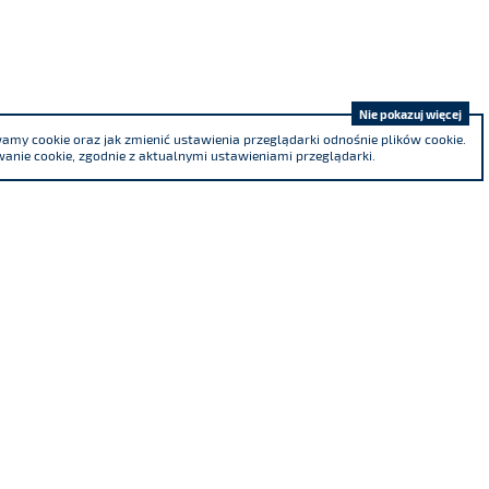
Nie pokazuj więcej
my cookie oraz jak zmienić ustawienia przeglądarki odnośnie plików cookie.
anie cookie, zgodnie z aktualnymi ustawieniami przeglądarki.
Jesteśmy współzałożycielem