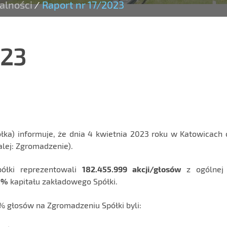
alności
Raport nr 17/2023
/
023
półka) informuje, że dnia 4 kwietnia 2023 roku w Katowicach
lej: Zgromadzenie).
półki reprezentowali
182.455.999
akcji/głosów
z ogólnej 
9 %
kapitału zakładowego Spółki.
% głosów na Zgromadzeniu Spółki byli: