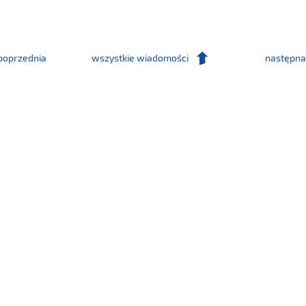
nr
17/2023
poprzednia
wszystkie wiadomości
następna