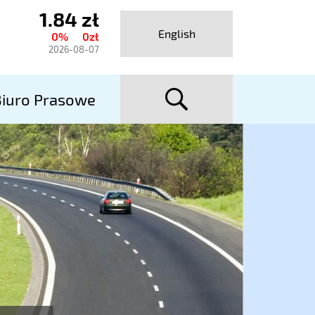
1.84 zł
ktualny
English
0%
0zł
urs
2026-08-07
talexport
szuka
utostrady
iuro Prasowe
A