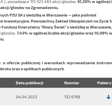
.A.), posiadająca 151.323.463 akcji/głosów,
61,20% w ogólnej l
e akcji/głosów na Zgromadzeniu,
jnych
PZU
SA z siedzibą w Warszawie — jako podmiot
e inwestycyjne, Powszechny Zakład Ubezpieczeń na Życie S.
 Fundusz Emerytalny "Nowy Świat" z siedzibą w Warszawie,
i/głosów,
7,43
%
w ogólnej liczbie akcji/głosów oraz
10,08%
iu.
.
o ofercie
publicznej i warunkach wprowadzania instru
rotu oraz o spółkach publicznych
Data publikacji
Rozmiar
Pobierz
04.04.2023
132.67KB
Plik:
Raport