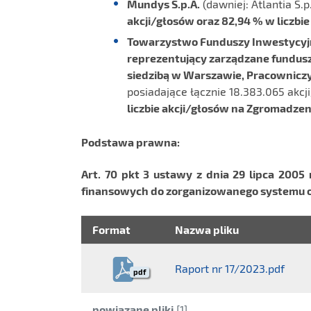
Mundys S.p.A.
(dawniej: Atlantia S.p
akcji/głosów oraz 82,94 % w liczbi
Towarzystwo Funduszy Inwestycy
reprezentujący zarządzane fundusz
siedzibą w Warszawie, Pracowniczy
posiadające łącznie 18.383.065 akcj
liczbie
akcji/głosów na Zgromadzen
Podstawa prawna
:
Art. 70 pkt 3
ustawy z dnia 29 lipca 2005 r
finansowych do zorganizowanego systemu ob
Format
Nazwa pliku
Raport nr 17/2023.pdf
pdf
Kategoria:
powiązane pliki
[1]