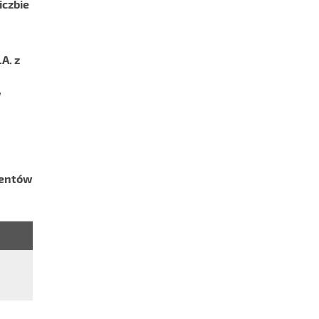
iczbie
A. z
w
mentów