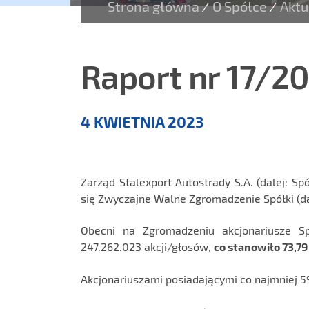
Strona główna
O Spółce
Aktu
/
/
Raport nr 17/2
Aktualności
4 KWIETNIA 2023
Zarząd Stalexport Autostrady S.A. (dalej: S
się Zwyczajne Walne Zgromadzenie Spółki (da
Obecni na Zgromadzeniu akcjonariusze S
247.262.023 akcji/głosów,
co stanowiło 73,7
Akcjonariuszami posiadającymi co najmniej 5