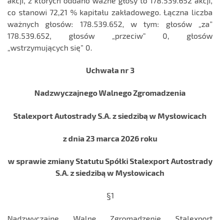
akcji, z których oddano ważne głosy to 178.539.652 akcji,
co stanowi 72,21 % kapitału zakładowego. Łączna liczba
ważnych głosów: 178.539.652, w tym: głosów „za”
178.539.652, głosów „przeciw” 0, głosów
„wstrzymujących się” 0.
Uchwała nr 3
Nadzwyczajnego Walnego Zgromadzenia
Stalexport Autostrady S.A. z siedzibą w Mysłowicach
z dnia 23 marca 2026 roku
w sprawie zmiany Statutu Spółki Stalexport Autostrady
S.A. z siedzibą w Mysłowicach
§1
Nadzwyczajne Walne Zgromadzenie Stalexport