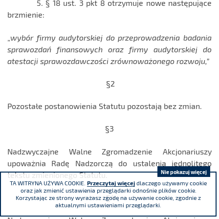
5. § 18 ust. 3 pkt 8 otrzymuje nowe następujące
brzmienie:
„
wybór firmy audytorskiej do przeprowadzenia badania
sprawozdań finansowych oraz firmy audytorskiej do
atestacji sprawozdawczości zrównoważonego rozwoju,”
§2
Pozostałe postanowienia Statutu pozostają bez zmian.
§3
Nadzwyczajne Walne Zgromadzenie Akcjonariuszy
upoważnia Radę Nadzorczą do ustalenia jednolitego
Nie pokazuj więcej
tekstu zmienionego Statutu.
TA WITRYNA UŻYWA COOKIE.
Przeczytaj więcej
dlaczego używamy cookie
oraz jak zmienić ustawienia przeglądarki odnośnie plików cookie.
§4
Korzystając ze strony wyrażasz zgodę na używanie cookie, zgodnie z
aktualnymi ustawieniami przeglądarki.