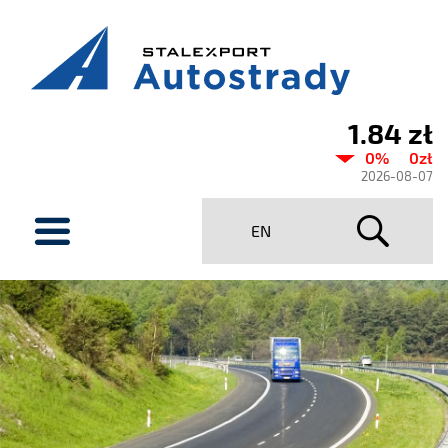
1.84 zł
Aktualny
0%
0zł
kurs
2026-08-07
Stalexport
menu
EN
Autostrady
SA