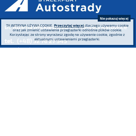
Nie pokazuj więcej
TA WITRYNA UŻYWA COOKIE.
Przeczytaj więcej
dlaczego używamy cookie
ul. Adama Mickiewicza 29, 40-085 Katowice
oraz jak zmienić ustawienia przeglądarki odnośnie plików cookie.
Korzystając ze strony wyrażasz zgodę na używanie cookie, zgodnie z
aktualnymi ustawieniami przeglądarki.
tel.
(+48) 32 76 27 545
fax
(+48) 32 76 27 556
Sąd Rejonowy Katowice - Wschód w Katowicach. Wydział VIII Gospodarczy
Krajowego Rejestru Sądowego KRS 0000016854 NIP 634 013 42 11 REGON
271936361 Kapitał zakładowy: 185.446.517,25 zł - wpłacony w całości
Uczestniczymy