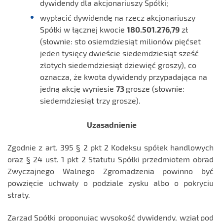
dywidendy dla akcjonariuszy Spółki;
wypłacić dywidendę na rzecz akcjonariuszy
Spółki w łącznej kwocie
180.501.276,79
zł
(słownie: sto osiemdziesiąt milionów pięćset
jeden tysięcy dwieście siedemdziesiąt sześć
złotych siedemdziesiąt dziewięć groszy), co
oznacza, że kwota dywidendy przypadająca na
jedną akcję wyniesie
73
grosze (słownie:
siedemdziesiąt trzy grosze).
Uzasadnienie
Zgodnie z art. 395 § 2 pkt 2 Kodeksu spółek handlowych
oraz § 24 ust. 1 pkt 2 Statutu Spółki przedmiotem obrad
Zwyczajnego Walnego Zgromadzenia powinno być
powzięcie uchwały o podziale zysku albo o pokryciu
straty.
Zarząd Spółki proponując wysokość dywidendy, wziął pod