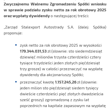
Zwyczajnemu Walnemu Zgromadzeniu Spółki wniosku
w sprawie podziału zysku netto za rok obrotowy 2025
oraz wypłaty dywidendy
o następującej treści
:
„Zarząd Stalexport Autostrady S.A. (dalej: Spółka)
proponuje:
zysk netto za rok obrotowy 2025 w wysokości
179.344.031,53
zł (słownie: sto siedemdziesiąt
dziewięć milionów trzysta czterdzieści cztery
tysiące trzydzieści jeden złotych pięćdziesiąt
trzy grosze) w całości przeznaczyć na wypłatę
dywidendy dla akcjonariuszy Spółki;
przeznaczyć kwotę
1.157.245,26
zł (słownie:
jeden milion sto pięćdziesiąt siedem tysięcy
dwieście czterdzieści pięć złotych dwadzieścia
sześć groszy) zgromadzoną z zysku lat
poprzednich na kapitale zapasowym na wypłatę