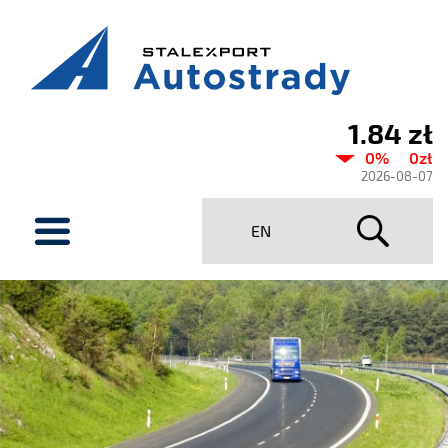
1.84 zł
Aktualny
0%
0zł
kurs
2026-08-07
Stalexport
menu
EN
Autostrady
SA