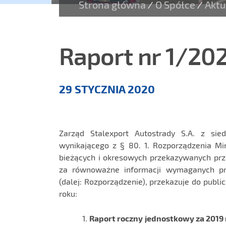
Strona główna
O Spółce
Aktu
/
/
Raport nr 1/20
Aktualności
29 STYCZNIA 2020
Zarząd Stalexport Autostrady S.A. z si
wynikającego z § 80. 1. Rozporządzenia Mi
bieżących i okresowych przekazywanych pr
za równoważne informacji wymaganych p
(dalej: Rozporządzenie), przekazuje do pub
roku:
Raport roczny
jednostkowy za 2019 