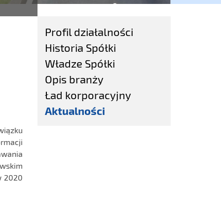
Profil działalności
Historia Spółki
Władze Spółki
Opis branży
Ład korporacyjny
Aktualności
wiązku
rmacji
awania
owskim
w 2020