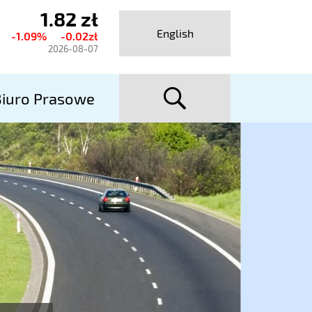
1.82 zł
ktualny
English
-1.09%
-0.02zł
urs
2026-08-07
talexport
szuka
utostrady
iuro Prasowe
A