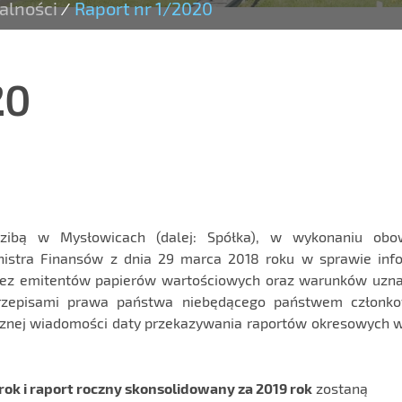
alności
Raport nr 1/2020
/
20
edzibą w Mysłowicach (dalej: Spółka), w wykonaniu obo
nistra Finansów z dnia 29 marca 2018 roku w sprawie info
zez emitentów papierów wartościowych oraz warunków uzn
rzepisami prawa państwa niebędącego państwem członk
licznej wiadomości daty przekazywania raportów okresowych 
rok i raport roczny skonsolidowany za 2019 rok
zostaną