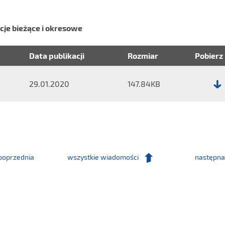
acje bieżące i okresowe
Data publikacji
Rozmiar
Pobierz
29.01.2020
147.84KB
Plik:
Raport
nr
1/2020.
poprzednia
wszystkie wiadomości
następna