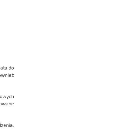
wała do
ównież
kowych
dowane
dzenia.