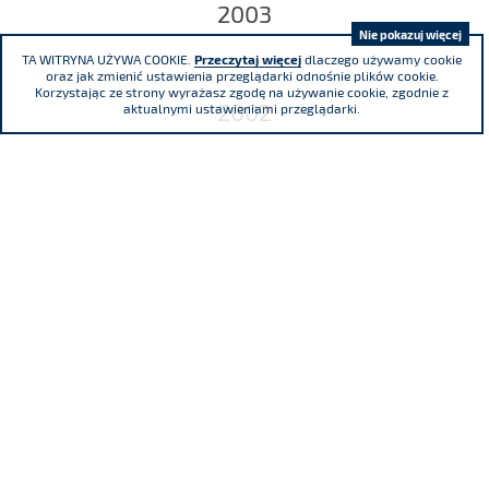
2003
Nie pokazuj więcej
TA WITRYNA UŻYWA COOKIE.
Przeczytaj więcej
dlaczego używamy cookie
oraz jak zmienić ustawienia przeglądarki odnośnie plików cookie.
Korzystając ze strony wyrażasz zgodę na używanie cookie, zgodnie z
2002
aktualnymi ustawieniami przeglądarki.
Adama Mickiewicza 29 Street, 40-085
Katowice
phone
(+48) 32 76 27 545
fax
(+48) 32 76 27 556