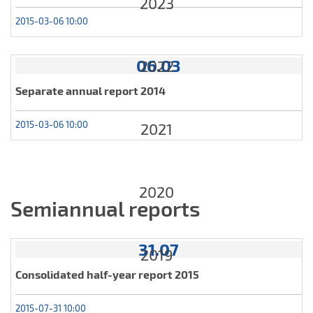
2023
2015-03-06 10:00
06.03
2022
Separate annual report 2014
2015-03-06 10:00
2021
2020
Semiannual reports
31.07
2019
Consolidated half-year report 2015
2015-07-31 10:00