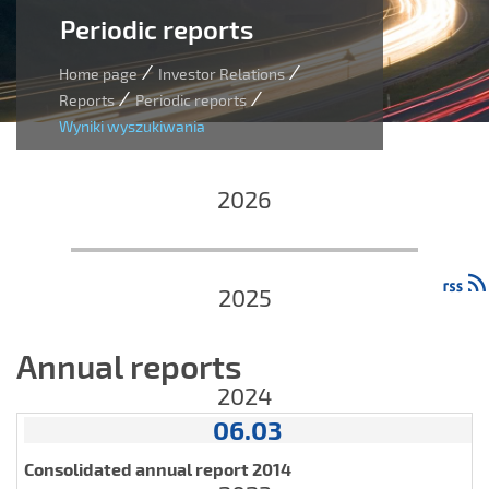
Periodic reports
/
/
Home page
Investor Relations
/
/
Reports
Periodic reports
Wyniki wyszukiwania
2026
2025
Annual reports
2024
06.03
Consolidated annual report 2014