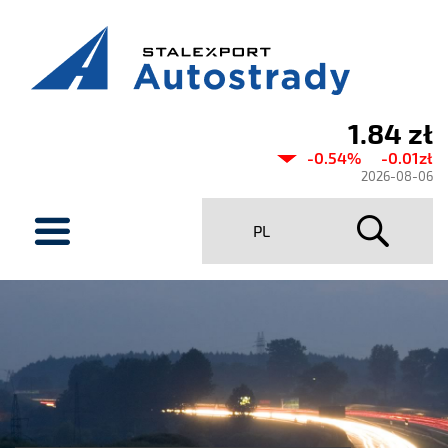
1.84 zł
Current
-0.54%
-0.01zł
share
2026-08-06
price
menu
PL
Stalexport
Autostrady
SA