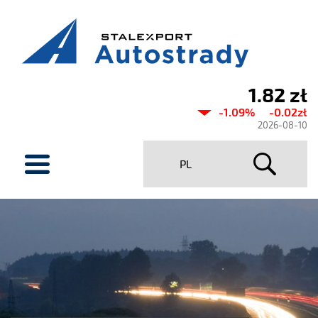
1.82 zł
Current
-1.09%
-0.02zł
share
2026-08-10
price
menu
PL
Stalexport
Autostrady
SA