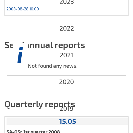
2023
2008-08-28 10:00
2022
Semiannual reports
2021
Not found any news.
2020
Quarterly reports
2019
15.05
SA-QSr 1st quarter 2008