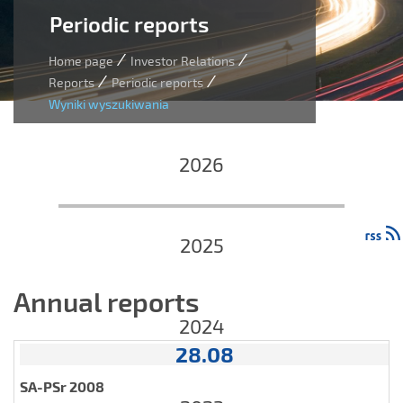
Periodic reports
/
/
Home page
Investor Relations
/
/
Reports
Periodic reports
Wyniki wyszukiwania
2026
2025
Annual reports
2024
28.08
SA-PSr 2008