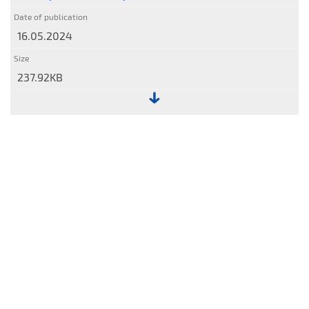
2024.pdf
16.05.2024
237.92KB
File:
Selected
data
of
consolidated
financial
statement
of
Stalexport
Autostrady
2023