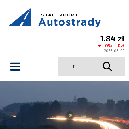
1.84 zł
Current
0%
0zł
share
2026-08-07
price
menu
PL
Stalexport
Autostrady
SA