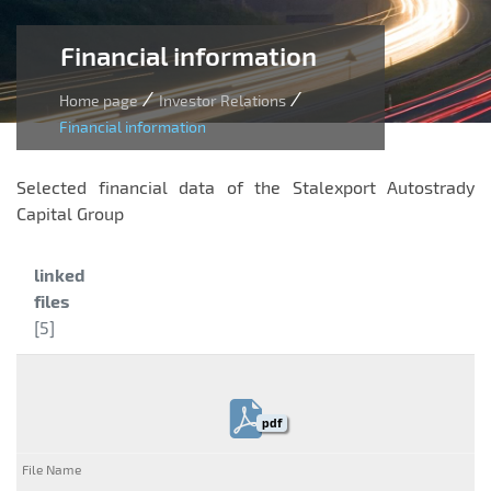
Financial information
/
/
Home page
Investor Relations
Financial information
Selected financial data of the Stalexport Autostrady
Capital Group
Category:
linked
files
[5]
pdf