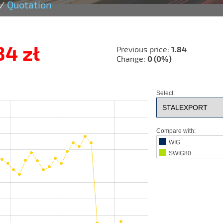
Quotation
/
84 zł
Previous price
1.84
Change
0
(0%)
Select:
Compare with:
WIG
SWIG80