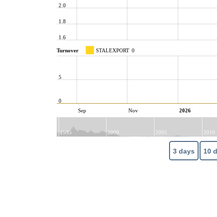
2.0
1.8
1.6
Turnover
STALEXPORT
0
5
0
Sep
Nov
2026
1995
2000
2005
2010