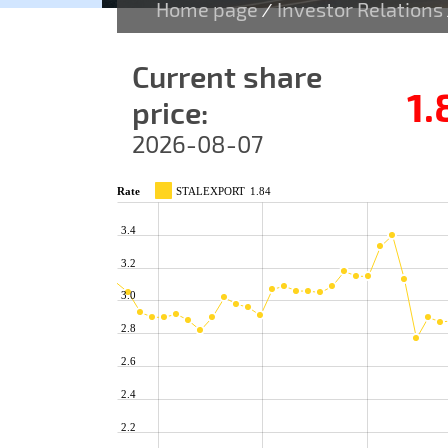
Home page
Investor Relations
/
Current share
1.
price:
2026-08-07
Rate
STALEXPORT
1.84
3.4
3.2
3.0
2.8
2.6
2.4
2.2