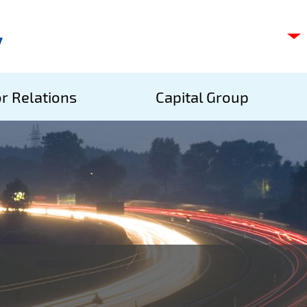
C
s
p
S
r Relations
Capital Group
A
S