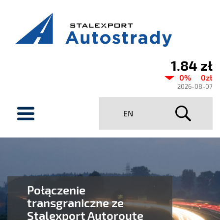
1.84 zł
Aktualny
0%
0zł
kurs
2026-08-07
Stalexport
menu
EN
Autostrady
SA
Połączenie
transgraniczne ze
Stalexport Autoroute