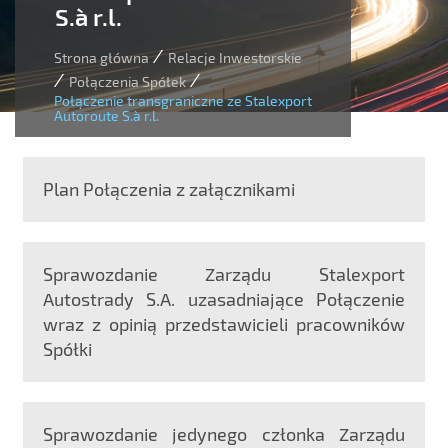
S.à r.l.
/
Strona główna
Relacje Inwestorskie
/
/
Połączenia Spółek
Połączenie transgraniczne ze Stalexport
Autoroute S.à r.l.
Plan Połączenia z załącznikami
Sprawozdanie Zarządu Stalexport
Autostrady S.A. uzasadniające Połączenie
wraz z opinią przedstawicieli pracowników
Spółki
Sprawozdanie jedynego członka Zarządu