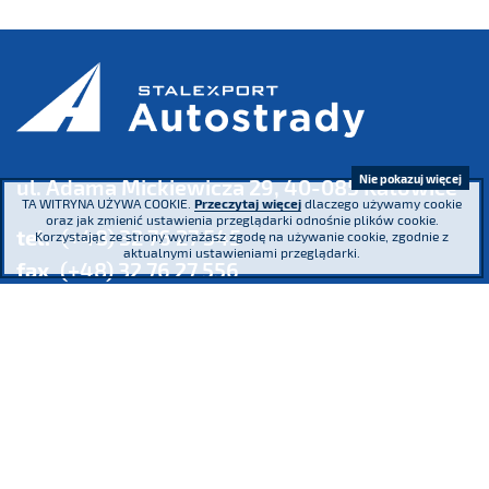
Nie pokazuj więcej
ul. Adama Mickiewicza 29, 40-085 Katowice
TA WITRYNA UŻYWA COOKIE.
Przeczytaj więcej
dlaczego używamy cookie
oraz jak zmienić ustawienia przeglądarki odnośnie plików cookie.
tel.
(+48) 32 76 27 545
Korzystając ze strony wyrażasz zgodę na używanie cookie, zgodnie z
aktualnymi ustawieniami przeglądarki.
fax
(+48) 32 76 27 556
Sąd Rejonowy Katowice - Wschód w Katowicach. Wydział VIII Gospodarczy
Krajowego Rejestru Sądowego KRS 0000016854 NIP 634 013 42 11 REGON
271936361 Kapitał zakładowy: 185.446.517,25 zł - wpłacony w całości
Uczestniczymy