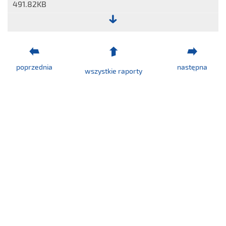
491.82KB
Plik:
Raport
nr
poprzednia
następna
28/2026
wszystkie raporty