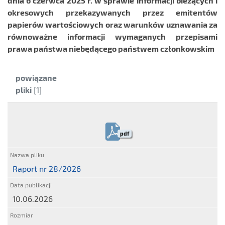
dnia 6 czerwca 2025 r. w sprawie informacji bieżących i
okresowych przekazywanych przez emitentów
papierów wartościowych oraz warunków uznawania za
równoważne informacji wymaganych przepisami
prawa państwa niebędącego państwem członkowskim
Kategoria:
powiązane
pliki
[1]
pdf
Raport nr 28/2026
10.06.2026