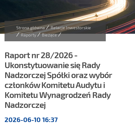
/
Strona główna
Relacje Inwestorskie
/
/
/
Raporty
Bieżące
Raport nr 28/2026 -
Ukonstytuowanie się Rady
Nadzorczej Spółki oraz wybór
członków Komitetu Audytu i
Komitetu Wynagrodzeń Rady
Nadzorczej
Raporty
2026-06-10 16:37
bieżące