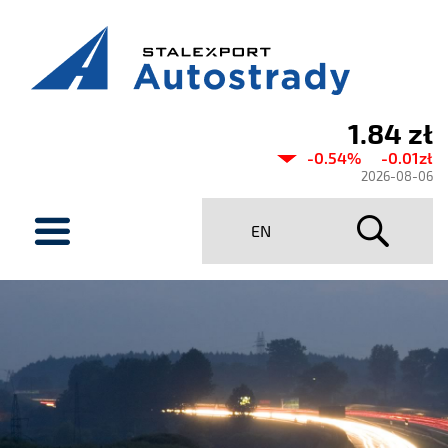
1.84 zł
Aktualny
-0.54%
-0.01zł
kurs
2026-08-06
Stalexport
menu
EN
Autostrady
SA