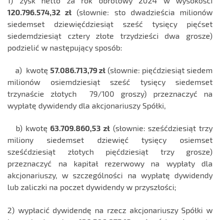
1) zysk netto za rok obrotowy 2024 w wysokości
120.796.574,32 zł
(słownie: sto dwadzieścia milionów
siedemset dziewięćdziesiąt sześć tysięcy pięćset
siedemdziesiąt cztery złote trzydzieści dwa grosze)
podzielić w następujący sposób:
a) kwotę
57.086.713,79 zł
(słownie: pięćdziesiąt siedem
milionów osiemdziesiąt sześć tysięcy siedemset
trzynaście złotych 79/100 groszy) przeznaczyć na
wypłatę dywidendy dla akcjonariuszy Spółki,
b) kwotę
63.709.860,53 zł
(słownie: sześćdziesiąt trzy
miliony siedemset dziewięć tysięcy osiemset
sześćdziesiąt złotych pięćdziesiąt trzy grosze)
przeznaczyć na kapitał rezerwowy na wypłaty dla
akcjonariuszy, w szczególności na wypłatę dywidendy
lub zaliczki na poczet dywidendy w przyszłości;
2) wypłacić dywidendę na rzecz akcjonariuszy Spółki w