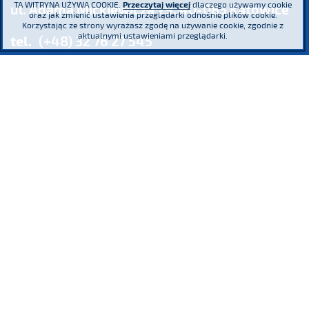
TA WITRYNA UŻYWA COOKIE.
Przeczytaj więcej
dlaczego używamy cookie
ul. Adama Mickiewicza 29, 40-085 Katowice
oraz jak zmienić ustawienia przeglądarki odnośnie plików cookie.
Korzystając ze strony wyrażasz zgodę na używanie cookie, zgodnie z
aktualnymi ustawieniami przeglądarki.
tel.
(+48) 32 76 27 545
fax
(+48) 32 76 27 556
Sąd Rejonowy Katowice - Wschód w Katowicach. Wydział VIII Gospodarczy
Krajowego Rejestru Sądowego KRS 0000016854 NIP 634 013 42 11 REGON
271936361 Kapitał zakładowy: 185.446.517,25 zł - wpłacony w całości
Uczestniczymy
Jesteśmy współzałożycielem