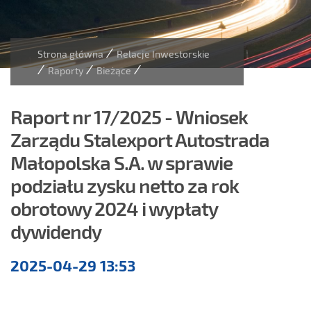
/
Strona główna
Relacje Inwestorskie
/
/
/
Raporty
Bieżące
Raport nr 17/2025 - Wniosek
Zarządu Stalexport Autostrada
Małopolska S.A. w sprawie
podziału zysku netto za rok
obrotowy 2024 i wypłaty
dywidendy
Raporty
2025-04-29 13:53
bieżące