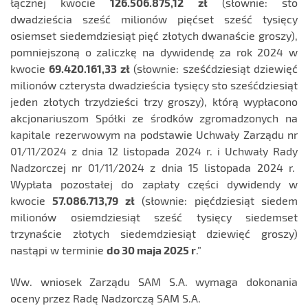
łącznej kwocie
126.506.875,12 zł
(słownie: sto
dwadzieścia sześć milionów pięćset sześć tysięcy
osiemset siedemdziesiąt pięć złotych dwanaście groszy),
pomniejszoną o zaliczkę na dywidendę za rok 2024 w
kwocie
69.420.161,33 zł
(słownie: sześćdziesiąt dziewięć
milionów czterysta dwadzieścia tysięcy sto sześćdziesiąt
jeden złotych trzydzieści trzy groszy), którą wypłacono
akcjonariuszom Spółki ze środków zgromadzonych na
kapitale rezerwowym na podstawie Uchwały Zarządu nr
01/11/2024 z dnia 12 listopada 2024 r. i Uchwały Rady
Nadzorczej nr 01/11/2024 z dnia 15 listopada 2024 r.
Wypłata pozostałej do zapłaty części dywidendy w
kwocie
57.086.713,79 zł
(słownie: pięćdziesiąt siedem
milionów osiemdziesiąt sześć tysięcy siedemset
trzynaście złotych siedemdziesiąt dziewięć groszy)
nastąpi w terminie
do 30 maja 2025 r
.”
Ww. wniosek Zarządu SAM S.A. wymaga dokonania
oceny przez Radę Nadzorczą SAM S.A.