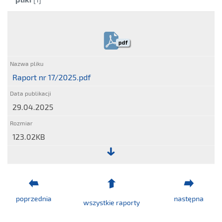
pdf
Raport nr 17/2025.pdf
29.04.2025
123.02KB
Plik:
Raport
nr
poprzednia
następna
17/2025.pdf
wszystkie raporty