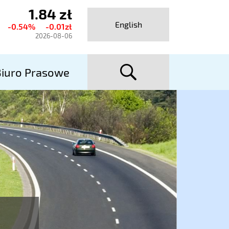
1.84 zł
ktualny
English
-0.54%
-0.01zł
urs
2026-08-06
talexport
szuka
utostrady
iuro Prasowe
A