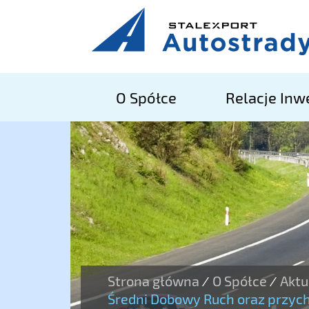
O Spółce
Relacje Inw
Strona główna
O Spółce
Aktu
/
/
Średni Dobowy Ruch oraz przych