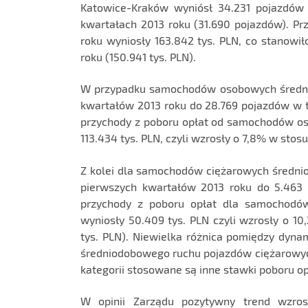
Katowice-Kraków wyniósł 34.231 pojazdów
kwartałach 2013 roku (31.690 pojazdów). Pr
roku wyniosły 163.842 tys. PLN, co stanowi
roku (150.941 tys. PLN).
W przypadku samochodów osobowych średni 
kwartałów 2013 roku do 28.769 pojazdów w t
przychody z poboru opłat od samochodów os
113.434 tys. PLN, czyli wzrosły o 7,8% w stos
Z kolei dla samochodów ciężarowych średnio
pierwszych kwartałów 2013 roku do 5.463 
przychody z poboru opłat dla samochodó
wyniosły 50.409 tys. PLN czyli wzrosły o 1
tys. PLN). Niewielka różnica pomiędzy dyn
średniodobowego ruchu pojazdów ciężarowych
kategorii stosowane są inne stawki poboru op
W opinii Zarządu pozytywny trend wzros