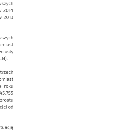
wszych
w 2014
w 2013
wszych
omiast
niosły
LN).
trzech
omiast
4 roku
45.755
zrostu
ści od
tuacją