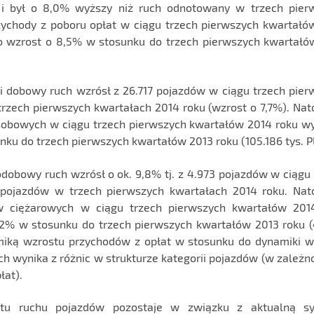
 i był o 8,0% wyższy niż ruch odnotowany w trzech pier
zychody z poboru opłat w ciągu trzech pierwszych kwartałó
ło wzrost o 8,5% w stosunku do trzech pierwszych kwartałó
dobowy ruch wzrósł z 26.717 pojazdów w ciągu trzech pier
rzech pierwszych kwartałach 2014 roku (wzrost o 7,7%). Nat
obowych w ciągu trzech pierwszych kwartałów 2014 roku wy
unku do trzech pierwszych kwartałów 2013 roku (105.186 tys. P
dobowy ruch wzrósł o ok. 9,8% tj. z 4.973 pojazdów w ciągu 
pojazdów w trzech pierwszych kwartałach 2014 roku. Nat
w ciężarowych w ciągu trzech pierwszych kwartałów 201
0,2% w stosunku do trzech pierwszych kwartałów 2013 roku (
amiką wzrostu przychodów z opłat w stosunku do dynamiki w
 wynika z różnic w strukturze kategorii pojazdów (w zależno
łat).
tu ruchu pojazdów pozostaje w związku z aktualną sy