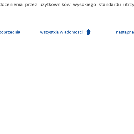
docenienia przez użytkowników wysokiego standardu utrz
poprzednia
wszystkie wiadomości
następna