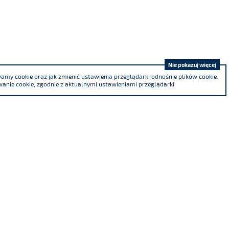
Nie pokazuj więcej
my cookie oraz jak zmienić ustawienia przeglądarki odnośnie plików cookie.
anie cookie, zgodnie z aktualnymi ustawieniami przeglądarki.
Jesteśmy współzałożycielem