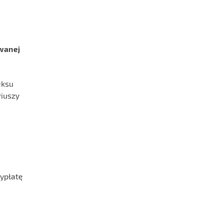
ywanej
eksu
riuszy
ypłatę