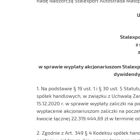
Radę Nadzorczą Stalexport Autostrada Małop
U
Stalexpo
z
z
w sprawie wypłaty akcjonariuszom Stalexpo
dywidendy 
1. Na podstawie § 19 ust. 1 i § 30 ust. 5 Stat
spółek handlowych, w związku z Uchwałą Zar
15.12.2020 r. w sprawie wypłaty zaliczki na
wypłacenie akcjonariuszom zaliczki na pocz
kwocie łącznej 22.319.444,69 zł w terminie od 
2. Zgodnie z Art. 349 § 4 Kodeksu spółek han