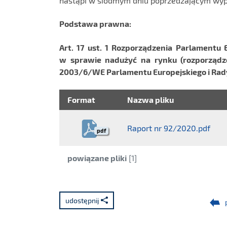
nastąpi w siódmym dniu poprzedzającym wypł
Podstawa prawna:
Art. 17 ust. 1 Rozporządzenia Parlamentu 
w sprawie nadużyć na rynku (rozporządz
2003/6/WE Parlamentu Europejskiego i Rad
Format
Nazwa pliku
Raport nr 92/2020.pdf
pdf
Kategoria:
powiązane pliki
[1]
udostępnij