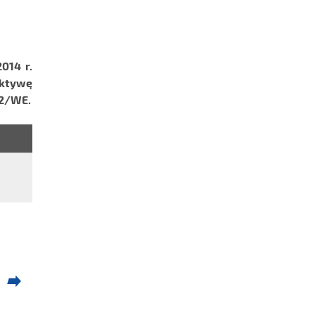
014 r.
ektywę
72/WE.
.pdf