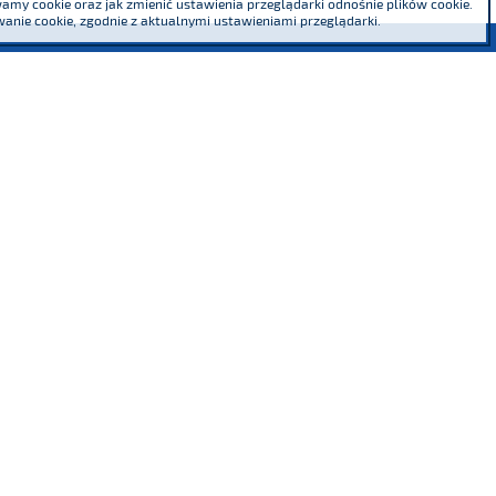
my cookie oraz jak zmienić ustawienia przeglądarki odnośnie plików cookie.
anie cookie, zgodnie z aktualnymi ustawieniami przeglądarki.
Jesteśmy współzałożycielem