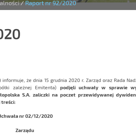
alności
Raport nr 92/2020
/
020
) informuje, że dnia 15 grudnia 2020 r. Zarząd oraz Rada Na
półki zależnej Emitenta)
podjęli uchwały w sprawie w
łopolska S.A. zaliczki na poczet przewidywanej dywide
treści:
Uchwała nr 02/12/2020
Zarządu