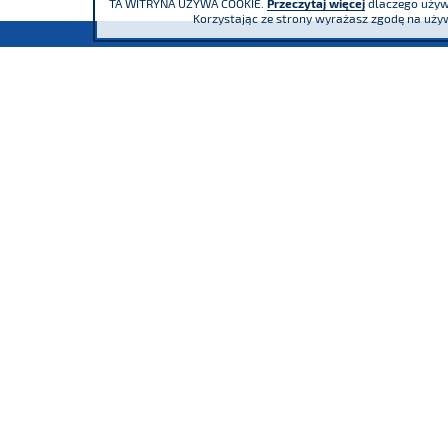
TA WITRYNA UŻYWA COOKIE.
Przeczytaj więcej
dlaczego używa
Korzystając ze strony wyrażasz zgodę na używ
Uczestniczymy
I
4