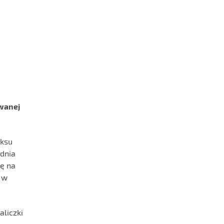
ywanej
eksu
 dnia
dę na
 w
aliczki