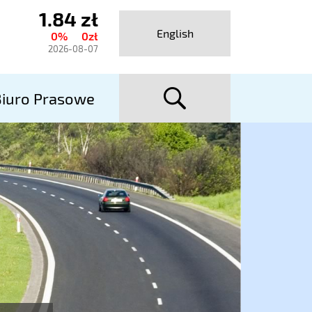
1.84 zł
ktualny
English
0%
0zł
urs
2026-08-07
talexport
szuka
utostrady
iuro Prasowe
A