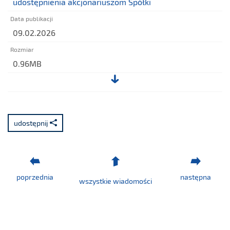
udostępnienia akcjonariuszom Spółki
09.02.2026
0.96MB
Plik:
Podsumowanie
raportu
udostępnij
EY
przeznaczone
do
udostępnienia
poprzednia
następna
akcjonariuszom
wszystkie wiadomości
Spółki