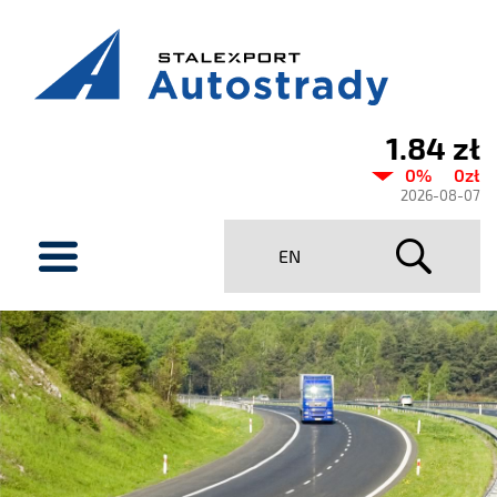
1.84 zł
Aktualny
0%
0zł
kurs
2026-08-07
Stalexport
menu
EN
Autostrady
SA