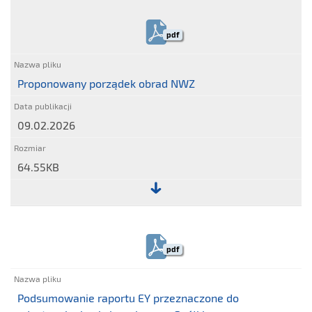
Opinia
Rady
pdf
Nadzorczej
Proponowany porządek obrad NWZ
09.02.2026
64.55KB
Plik:
Proponowany
porządek
pdf
obrad
NWZ
Podsumowanie raportu EY przeznaczone do