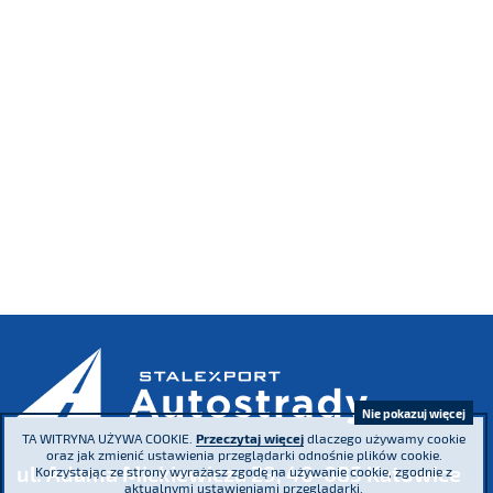
Nie pokazuj więcej
TA WITRYNA UŻYWA COOKIE.
Przeczytaj więcej
dlaczego używamy cookie
oraz jak zmienić ustawienia przeglądarki odnośnie plików cookie.
ul. Adama Mickiewicza 29, 40-085 Katowice
Korzystając ze strony wyrażasz zgodę na używanie cookie, zgodnie z
aktualnymi ustawieniami przeglądarki.