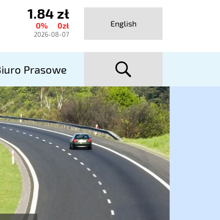
1.84 zł
ktualny
English
0%
0zł
urs
2026-08-07
talexport
szuka
utostrady
iuro Prasowe
A