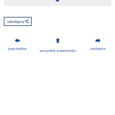
Plik:
Raport
nr
udostępnij
50/2020.pdf
poprzednia
następna
wszystkie wiadomości