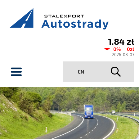
1.84 zł
Aktualny
0%
0zł
kurs
2026-08-07
Stalexport
menu
EN
Autostrady
SA