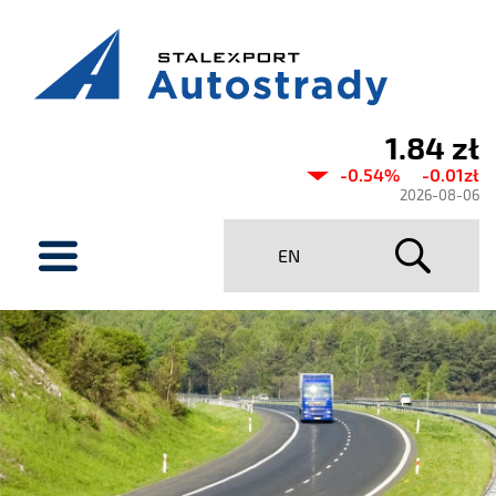
1.84 zł
Aktualny
-0.54%
-0.01zł
kurs
2026-08-06
Stalexport
menu
EN
Autostrady
SA