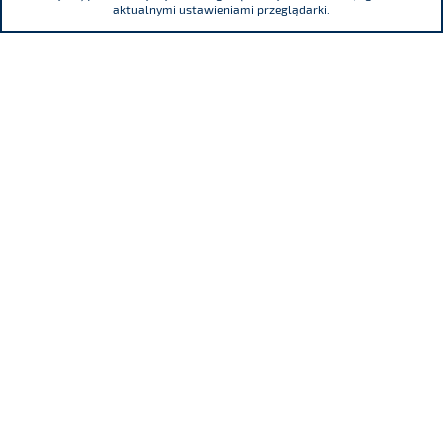
aktualnymi ustawieniami przeglądarki.
ul. Adama Mickiewicza 29, 40-085 Katowice
tel.
(+48) 32 76 27 545
fax
(+48) 32 76 27 556