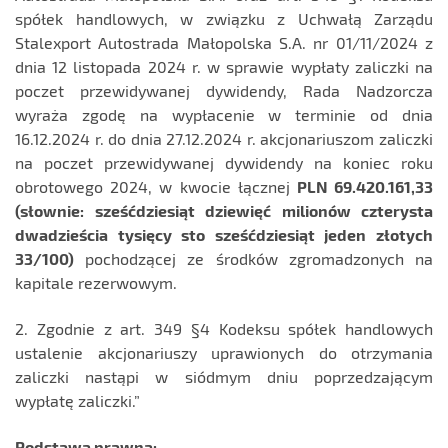
spółek handlowych, w związku z Uchwałą Zarządu
Stalexport Autostrada Małopolska S.A. nr 01/11/2024 z
dnia 12 listopada 2024 r. w sprawie wypłaty zaliczki na
poczet przewidywanej dywidendy, Rada Nadzorcza
wyraża zgodę na wypłacenie w terminie od dnia
16.12.2024 r. do dnia 27.12.2024 r. akcjonariuszom zaliczki
na poczet przewidywanej dywidendy na koniec roku
obrotowego 2024, w kwocie łącznej
PLN 69.420.161,33
(słownie: sześćdziesiąt dziewięć milionów czterysta
dwadzieścia tysięcy sto sześćdziesiąt jeden złotych
33/100)
pochodzącej ze środków zgromadzonych na
kapitale rezerwowym.
2. Zgodnie z art. 349 §4 Kodeksu spółek handlowych
ustalenie akcjonariuszy uprawionych do otrzymania
zaliczki nastąpi w siódmym dniu poprzedzającym
wypłatę zaliczki.”
Podstawa prawna: