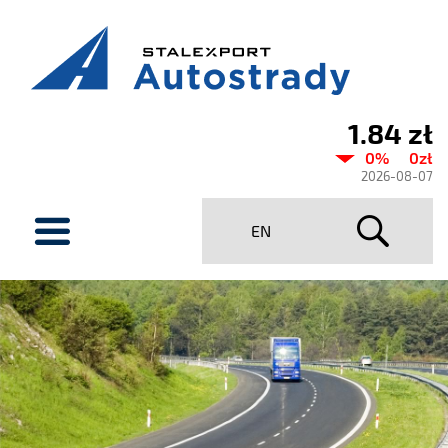
1.84 zł
Aktualny
0%
0zł
kurs
2026-08-07
Stalexport
menu
EN
Autostrady
SA