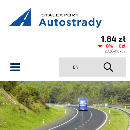
1.84 zł
Aktualny
0%
0zł
kurs
2026-08-07
Stalexport
menu
EN
Autostrady
SA