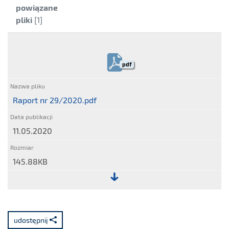
Kategoria:
powiązane
pliki
[1]
pdf
Raport nr 29/2020.pdf
11.05.2020
145.88KB
Plik:
Raport
nr
udostępnij
29/2020.pdf