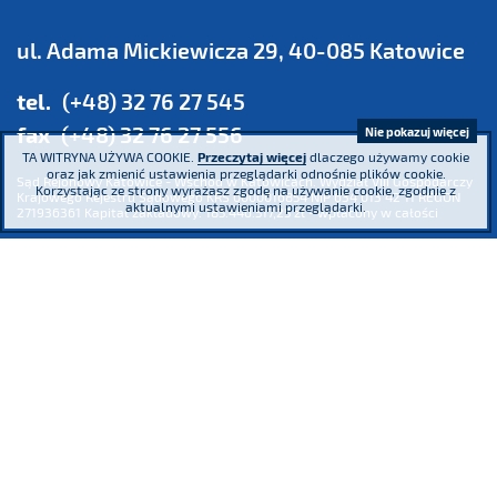
ul. Adama Mickiewicza 29, 40-085 Katowice
tel.
(+48) 32 76 27 545
fax
(+48) 32 76 27 556
Nie pokazuj więcej
TA WITRYNA UŻYWA COOKIE.
Przeczytaj więcej
dlaczego używamy cookie
oraz jak zmienić ustawienia przeglądarki odnośnie plików cookie.
Sąd Rejonowy Katowice - Wschód w Katowicach. Wydział VIII Gospodarczy
Korzystając ze strony wyrażasz zgodę na używanie cookie, zgodnie z
Krajowego Rejestru Sądowego KRS 0000016854 NIP 634 013 42 11 REGON
aktualnymi ustawieniami przeglądarki.
271936361 Kapitał zakładowy: 185.446.517,25 zł - wpłacony w całości
Uczestniczymy