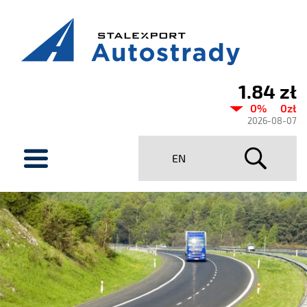
1.84 zł
Aktualny
0%
0zł
kurs
2026-08-07
Stalexport
menu
EN
Autostrady
SA