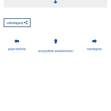
Plik:
Raport
nr
udostępnij
27/2020.pdf
poprzednia
następna
wszystkie wiadomości