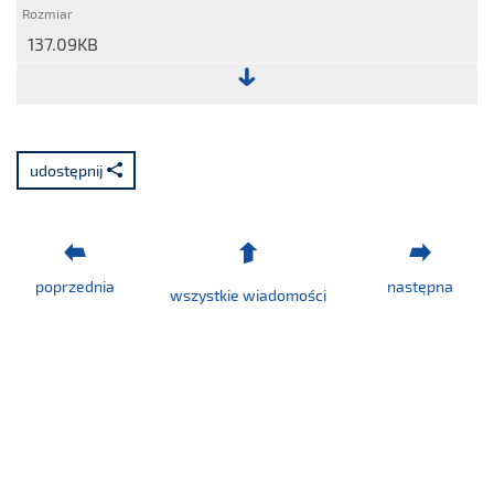
137.09KB
Plik:
Raport
nr
udostępnij
25/2024.pdf
poprzednia
następna
wszystkie wiadomości