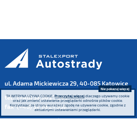
ul. Adama Mickiewicza 29, 40-085 Katowice
Nie pokazuj więcej
TA WITRYNA UŻYWA COOKIE.
Przeczytaj więcej
dlaczego używamy cookie
tel.
(+48) 32 76 27 545
oraz jak zmienić ustawienia przeglądarki odnośnie plików cookie.
Korzystając ze strony wyrażasz zgodę na używanie cookie, zgodnie z
fax
(+48) 32 76 27 556
aktualnymi ustawieniami przeglądarki.
Sąd Rejonowy Katowice - Wschód w Katowicach. Wydział VIII Gospodarczy
Krajowego Rejestru Sądowego KRS 0000016854 NIP 634 013 42 11 REGON
271936361 Kapitał zakładowy: 185.446.517,25 zł - wpłacony w całości