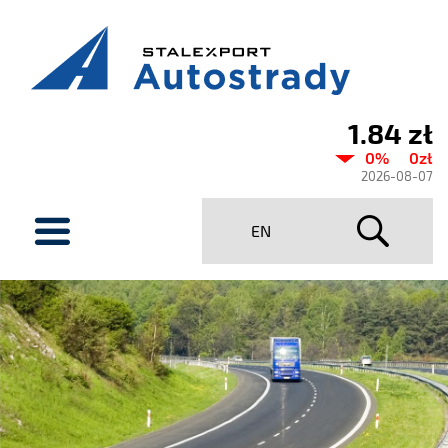
1.84 zł
Aktualny
0%
0zł
kurs
2026-08-07
Stalexport
menu
EN
Autostrady
SA