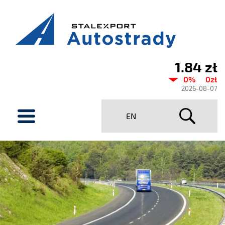
1.84 zł
Aktualny
0%
0zł
kurs
2026-08-07
Stalexport
menu
EN
Autostrady
SA