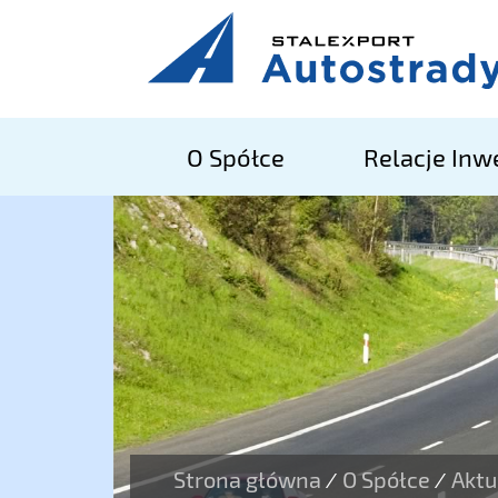
O Spółce
Relacje Inw
Strona główna
O Spółce
Aktu
/
/