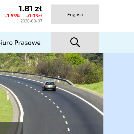
1.81 zł
ktualny
English
-1.63%
-0.03zł
urs
2026-08-07
talexport
szuka
utostrady
iuro Prasowe
A