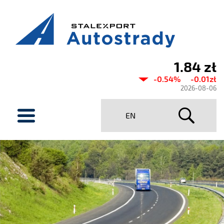
1.84 zł
Aktualny
-0.54%
-0.01zł
kurs
2026-08-06
Stalexport
menu
EN
Autostrady
SA