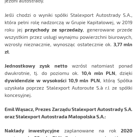
jezdni autostrady.
Jeśli chodzi o wyniki spółki Stalexport Autostrady S.A.,
która pełni rolę nadzorczą w Grupie Kapitałowej, w 2019
roku jej
przychody ze sprzedaży
, generowane przede
wszystkim przez usługi wynajmu powierzchni biurowych,
wzrosły nieznacznie, wynosząc ostatecznie ok.
3,77 mln
zł
.
Jednostkowy zysk netto
wzrósł natomiast ponad
dwukrotnie, tj. do poziomu ok.
10,4 mln PLN
, dzięki
dywidendzie w wysokości 10,9 mln PLN
, którą Spółka
uzyskała poprzez Stalexport Autoroute S.à r.l ze spółki
koncesyjnej.
Emil Wąsacz, Prezes Zarządu Stalexport Autostrady S.A.
oraz Stalexport Autostrada Małopolska S.A.:
Nakłady inwestycyjne
zaplanowane na rok
2020