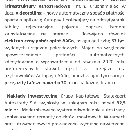
infrastruktury autostradowej
, m.in. uruchamiając w
lipcu
videotolling
- nowy automatyczny sposób płatności
oparty o aplikację Autopay i polegający na odczytywaniu
tablicy rejestracyjnej pojazdu poprzez kamerę
zainstalowaną na bramce. Rozwijano również
elektroniczny pobór opłat A4Go
, osiągając liczbę
37 tys.
wydanych urządzeń pokładowych. Mając na względzie
upowszechnienie płatności automatycznych,
zdecydowano o wprowadzeniu od stycznia 2020 roku
preferencyjnych stawek opłat za przejazd dla
użytkowników Autopay i A4Go, umożliwiając tym samym
przejazdy tańsze nawet o 30 proc.
na każdej bramce.
Nakłady inwestycyjne
Grupy Kapitałowej Stalexport
Autostrady S.A. wyniosły w ubiegłym roku ponad
32,5
mln zł.
Modernizowano system odwodnienia autostrady,
kontynuowano remonty obiektów mostowych. W ramach
prac utrzymaniowych prowadzono wymianę nawierzchni