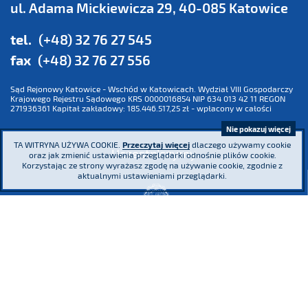
ul. Adama Mickiewicza 29, 40-085 Katowice
tel.
(+48) 32 76 27 545
fax
(+48) 32 76 27 556
Sąd Rejonowy Katowice - Wschód w Katowicach. Wydział VIII Gospodarczy
Krajowego Rejestru Sądowego KRS 0000016854 NIP 634 013 42 11 REGON
271936361 Kapitał zakładowy: 185.446.517,25 zł - wpłacony w całości
Nie pokazuj więcej
TA WITRYNA UŻYWA COOKIE.
Przeczytaj więcej
dlaczego używamy cookie
Uczestniczymy
oraz jak zmienić ustawienia przeglądarki odnośnie plików cookie.
Korzystając ze strony wyrażasz zgodę na używanie cookie, zgodnie z
aktualnymi ustawieniami przeglądarki.
Jesteśmy współzałożycielem