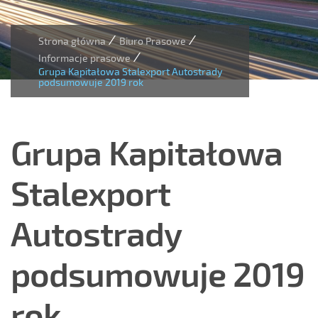
/
/
Strona główna
Biuro Prasowe
/
Informacje prasowe
Grupa Kapitałowa Stalexport Autostrady
podsumowuje 2019 rok
Grupa Kapitałowa
Stalexport
Autostrady
podsumowuje 2019
rok