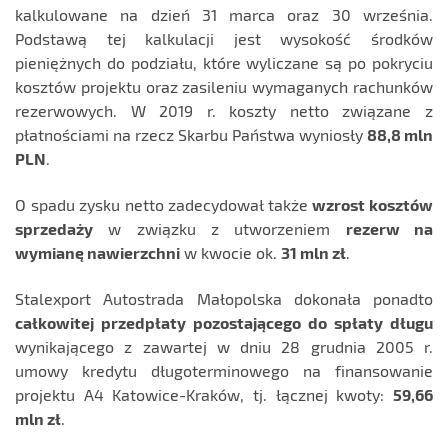
kalkulowane na dzień 31 marca oraz 30 września.
Podstawą tej kalkulacji jest wysokość środków
pieniężnych do podziału, które wyliczane są po pokryciu
kosztów projektu oraz zasileniu wymaganych rachunków
rezerwowych. W 2019 r. koszty netto związane z
płatnościami na rzecz Skarbu Państwa wyniosły
88,8 mln
PLN
.
O spadu zysku netto zadecydował także
wzrost kosztów
sprzedaży
w związku z utworzeniem
rezerw na
wymianę nawierzchni
w kwocie ok.
31 mln zł
.
Stalexport Autostrada Małopolska dokonała ponadto
całkowitej przedpłaty pozostającego do spłaty długu
wynikającego z zawartej w dniu 28 grudnia 2005 r.
umowy kredytu długoterminowego na finansowanie
projektu A4 Katowice-Kraków, tj. łącznej kwoty:
59,66
mln zł
.