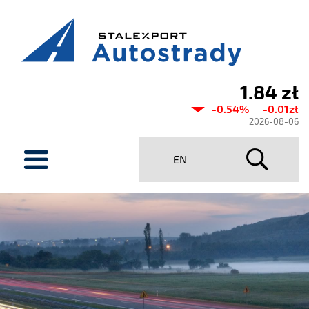
1.84 zł
Aktualny
-0.54%
-0.01zł
kurs
2026-08-06
Stalexport
menu
EN
Autostrady
SA