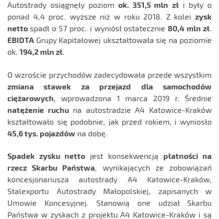
Autostrady osiągnęły poziom
ok. 351,5 mln
zł
i były o
ponad 4,4 proc. wyższe niż w roku 2018. Z kolei
zysk
netto
spadł o 57 proc. i wyniósł ostatecznie
80,4 mln zł
.
EBIDTA
Grupy Kapitałowej ukształtowała się na poziomie
ok.
194,2 mln zł
.
O wzroście przychodów zadecydowała przede wszystkim
zmiana stawek za przejazd dla samochodów
ciężarowych
, wprowadzona 1 marca 2019 r. Średnie
natężenie ruchu
na autostradzie A4 Katowice-Kraków
kształtowało się podobnie, jak przed rokiem, i wyniosło
45,6 tys. pojazdów
na dobę.
Spadek zysku netto
jest konsekwencją
płatności na
rzecz Skarbu Państwa
, wynikających ze zobowiązań
koncesjonariusza autostrady A4 Katowice-Kraków,
Stalexportu Autostrady Małopolskiej, zapisanych w
Umowie Koncesyjnej. Stanowią one udział Skarbu
Państwa w zyskach z projektu A4 Katowice-Kraków i są