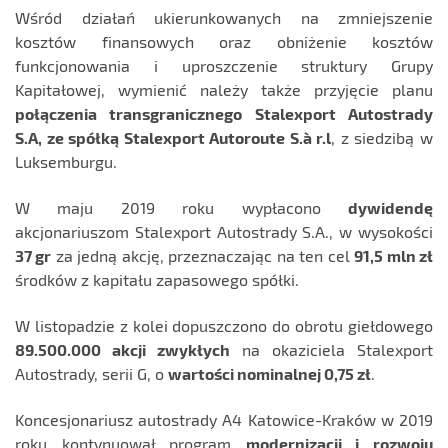
Wśród działań ukierunkowanych na zmniejszenie
kosztów finansowych oraz obniżenie kosztów
funkcjonowania i uproszczenie struktury Grupy
Kapitałowej, wymienić należy także przyjęcie planu
połączenia transgranicznego Stalexport Autostrady
S.A, ze spółką Stalexport Autoroute S.à r.l
, z siedzibą w
Luksemburgu.
W maju 2019 roku wypłacono
dywidendę
akcjonariuszom Stalexport Autostrady S.A., w wysokości
37 gr
za jedną akcję, przeznaczając na ten cel
91,5 mln zł
środków z kapitału zapasowego spółki.
W listopadzie z kolei dopuszczono do obrotu giełdowego
89.500.000 akcji zwykłych
na okaziciela Stalexport
Autostrady, serii G, o
wartości nominalnej 0,75 zł
.
Koncesjonariusz autostrady A4 Katowice-Kraków w 2019
roku kontynuował program
modernizacji i rozwoju